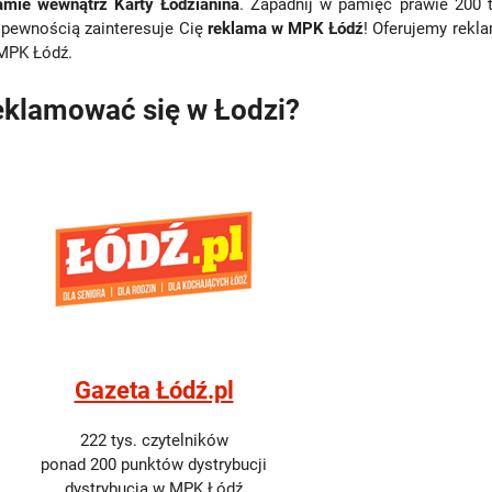
amie wewnątrz Karty Łodzianina
. Zapadnij w pamięć prawie 200 
 pewnością zainteresuje Cię
reklama w MPK Łódź
! Oferujemy rekl
MPK Łódź.
eklamować się w Łodzi?
Gazeta Łódź.pl
222 tys. czytelników
ponad 200 punktów dystrybucji
dystrybucja w MPK Łódź