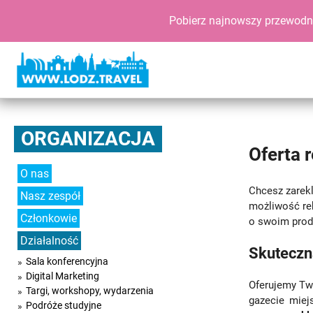
Pobierz najnowszy przewodn
ORGANIZACJA
Oferta 
O nas
Chcesz zarek
Nasz zespół
możliwość rek
Członkowie
o swoim prod
Działalność
Skuteczn
Sala konferencyjna
Digital Marketing
Oferujemy Two
Targi, workshopy, wydarzenia
gazecie miej
Podróże studyjne