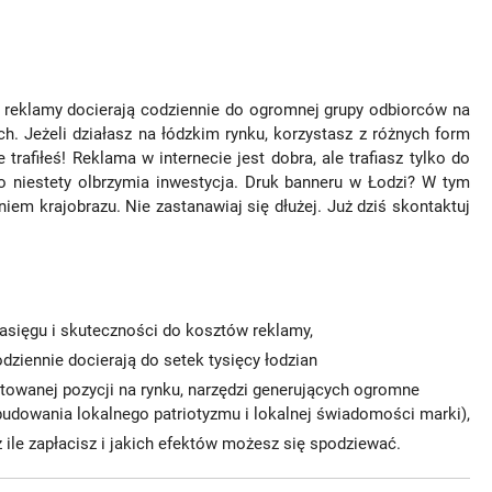
 reklamy docierają codziennie do ogromnej grupy odbiorców na
ch. Jeżeli działasz na łódzkim rynku, korzystasz z różnych form
rafiłeś! Reklama w internecie jest dobra, ale trafiasz tylko do
to niestety olbrzymia inwestycja. Druk banneru w Łodzi? W tym
em krajobrazu. Nie zastanawiaj się dłużej. Już dziś skontaktuj
zasięgu i skuteczności do kosztów reklamy,
dziennie docierają do setek tysięcy łodzian
towanej pozycji na rynku, narzędzi generujących ogromne
budowania lokalnego patriotyzmu i lokalnej świadomości marki),
z ile zapłacisz i jakich efektów możesz się spodziewać.