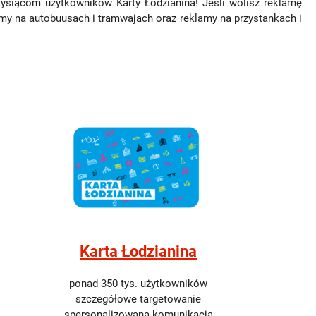
tysiącom użytkowników Karty Łodzianina! Jeśli wolisz reklamę
amy na autobuusach i tramwajach oraz reklamy na przystankach i
Karta Łodzianina
ponad 350 tys. użytkowników
szczegółowe targetowanie
spersonalizowana komunikacja