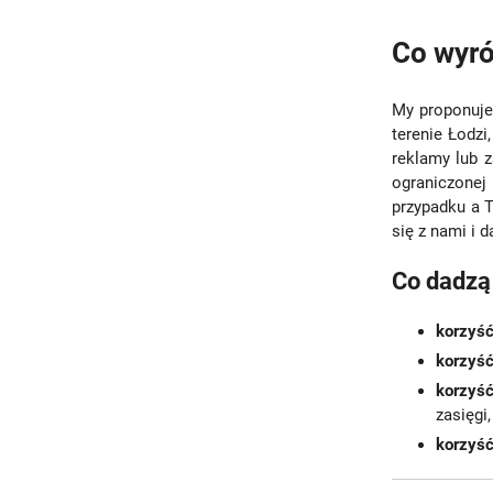
Co wyró
My proponuje
terenie Łodzi
reklamy lub z
ograniczonej
przypadku a T
się z nami i 
Co dadzą
korzyś
korzyść
korzyś
zasięgi
korzyść