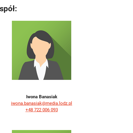
spół:
Iwona Banasiak
iwona.banasiak@media.lodz.pl
+48 722 006 093