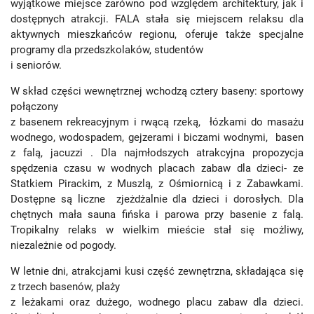
wyjątkowe miejsce zarówno pod względem architektury, jak i
dostępnych atrakcji. FALA stała się miejscem relaksu dla
aktywnych mieszkańców regionu, oferuje także specjalne
programy dla przedszkolaków, studentów
i seniorów.
W skład części wewnętrznej wchodzą cztery baseny: sportowy
połączony
z basenem rekreacyjnym i rwącą rzeką, łózkami do masażu
wodnego, wodospadem, gejzerami i biczami wodnymi, basen
z falą, jacuzzi . Dla najmłodszych atrakcyjna propozycja
spędzenia czasu w wodnych placach zabaw dla dzieci- ze
Statkiem Pirackim, z Muszlą, z Ośmiornicą i z Zabawkami.
Dostępne są liczne zjeżdżalnie dla dzieci i dorosłych. Dla
chętnych mała sauna fińska i parowa przy basenie z falą.
Tropikalny relaks w wielkim mieście stał się możliwy,
niezależnie od pogody.
W letnie dni, atrakcjami kusi część zewnętrzna, składająca się
z trzech basenów, plaży
z leżakami oraz dużego, wodnego placu zabaw dla dzieci.