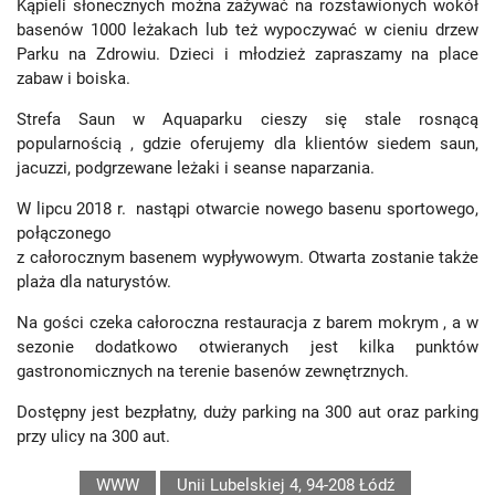
Kąpieli słonecznych można zażywać na rozstawionych wokół
basenów 1000 leżakach lub też wypoczywać w cieniu drzew
Parku na Zdrowiu. Dzieci i młodzież zapraszamy na place
zabaw i boiska.
Strefa Saun w Aquaparku cieszy się stale rosnącą
popularnością , gdzie oferujemy dla klientów siedem saun,
jacuzzi, podgrzewane leżaki i seanse naparzania.
W lipcu 2018 r. nastąpi otwarcie nowego basenu sportowego,
połączonego
z całorocznym basenem wypływowym. Otwarta zostanie także
plaża dla naturystów.
Na gości czeka całoroczna restauracja z barem mokrym , a w
sezonie dodatkowo otwieranych jest kilka punktów
gastronomicznych na terenie basenów zewnętrznych.
Dostępny jest bezpłatny, duży parking na 300 aut oraz parking
przy ulicy na 300 aut.
WWW
Unii Lubelskiej 4, 94-208 Łódź