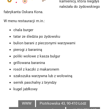
kamienicy, która niegdyś
należała do żydowskiego
fabrykanta Oskara Kona.
W menu restauracji m.in.:
chala burger
tatar ze śledzia po żydowsku
bulion barani z pieczonymi warzywami
pierogi z baraniną
poliki wołowe z kasza bulgur
grillowana baranina
rosół z kaczki z makaronem
szakszuka warzywna lub z wołowiną
sernik paschalny z bryndzy
kugel jabłkowy
WWW
Piotrkowska 43, 90-410 Łódź