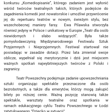
konkursu „Komediopisanie”, którego zadaniem jest wyłonić
wśród twórców teatralnych takich, których podejście do
zagadnienia komedii jest nowatorskie i umożliwi przywrócenie
jej do repertuaru teatrów w nowym, świeżym stylu, bez
wszechobecnej maniery farsy. Ewa Pilawska stworzyła
również jedyny w Polsce i unikatowy w Europie „Teatr dla osób
niewidomych i słabo widzących”. Była także
pomysłodawczynią Międzynarodowego Festiwalu Sztuk
Przyjemnych i Nieprzyjemnych. Festiwal startował nie
posiadając w zasadzie dotacji. Przez lata zmieniał swoje
oblicze, wypełniał się merytorycznie i dziś jest miejscem
ważnych spotkań najwybitniejszych twórców z Polski i
zagranicy.
Teatr Powszechny podejmuje zadanie upowszechniania
sztuki organizując spektakle przeznaczone dla osób
bezrobotnych, a także dla emerytów, którzy mogą zakupić
bilety po niższej cenie. Ważną pozycję stanowią także
spektakle, warsztaty teatralne oraz spotkania w
ramach edukacyjnego cyklu Teatru Powszechnego w Łodzi
zatytułowanego "Dziecko w sytuacji".