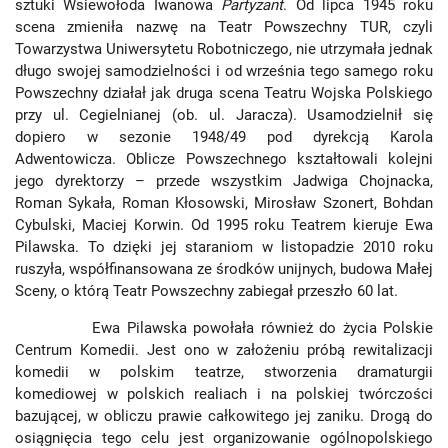
sztuki Wsiewołoda Iwanowa
Partyzant
. Od lipca 1945 roku
scena zmieniła nazwę na Teatr Powszechny TUR, czyli
Towarzystwa Uniwersytetu Robotniczego, nie utrzymała jednak
długo swojej samodzielności i od września tego samego roku
Powszechny działał jak druga scena Teatru Wojska Polskiego
przy ul. Cegielnianej (ob. ul. Jaracza). Usamodzielnił się
dopiero w sezonie 1948/49 pod dyrekcją Karola
Adwentowicza. Oblicze Powszechnego kształtowali kolejni
jego dyrektorzy – przede wszystkim Jadwiga Chojnacka,
Roman Sykała, Roman Kłosowski, Mirosław Szonert, Bohdan
Cybulski, Maciej Korwin. Od 1995 roku Teatrem kieruje Ewa
Pilawska. To dzięki jej staraniom w listopadzie 2010 roku
ruszyła, współfinansowana ze środków unijnych, budowa Małej
Sceny, o którą Teatr Powszechny zabiegał przeszło 60 lat.
Ewa Pilawska powołała również do życia Polskie
Centrum Komedii. Jest ono w założeniu próbą rewitalizacji
komedii w polskim teatrze, stworzenia dramaturgii
komediowej w polskich realiach i na polskiej twórczości
bazującej, w obliczu prawie całkowitego jej zaniku. Drogą do
osiągnięcia tego celu jest organizowanie ogólnopolskiego