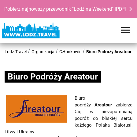
Pobierz najnowszy przewodnik "Łódź na Weekend" [PDF]
Lodz.Travel
Organizacja
Członkowie
Biuro Podróży Areatour
Biuro Podróży Areatour
Biuro
podróży
Areatour
zabierze
Cię w niezapomnianą
podróż do bliskiej sercu
każdego Polaka Białorusi,
Litwy i Ukrainy.