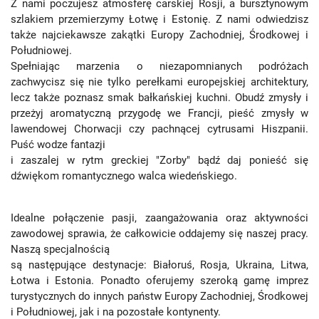
Z nami poczujesz atmosferę carskiej Rosji, a bursztynowym
szlakiem przemierzymy Łotwę i Estonię. Z nami odwiedzisz
także najciekawsze zakątki Europy Zachodniej, Środkowej i
Południowej.
Spełniając marzenia o niezapomnianych podróżach
zachwycisz się nie tylko perełkami europejskiej architektury,
lecz także poznasz smak bałkańskiej kuchni. Obudź zmysły i
przeżyj aromatyczną przygodę we Francji, pieść zmysły w
lawendowej Chorwacji czy pachnącej cytrusami Hiszpanii.
Puść wodze fantazji
i zaszalej w rytm greckiej "Zorby" bądź daj ponieść się
dźwiękom romantycznego walca wiedeńskiego.
Idealne połączenie pasji, zaangażowania oraz aktywności
zawodowej sprawia, że całkowicie oddajemy się naszej pracy.
Naszą specjalnością
są następujące destynacje: Białoruś, Rosja, Ukraina, Litwa,
Łotwa i Estonia. Ponadto oferujemy szeroką gamę imprez
turystycznych do innych państw Europy Zachodniej, Środkowej
i Południowej, jak i na pozostałe kontynenty.