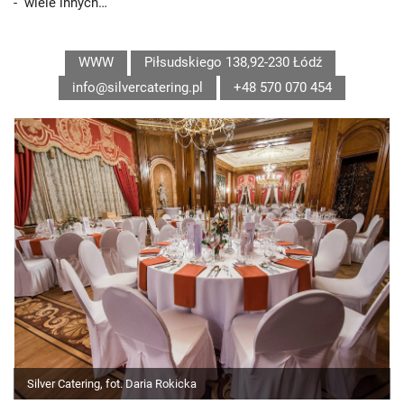
- wiele innych…
WWW
Piłsudskiego 138,92-230 Łódź
info@silvercatering.pl
+48 570 070 454
Silver Catering, fot. Daria Rokicka