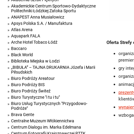
Akademickie Centrum Sportowo-Dydaktyczne
Politechniki Łódzkiej Zatoka Sportu
ANAPEST Anna Musiałowicz
Apsys Polska S.A. / Manufaktura
Atlas Arena
Aquapark FALA
Arche Hotel Tobaco Łódź
Oferta Strefy
Baccaro
organiz
Black World
premie
Biblioteka Miejska w Łodzi
„BIBUŁA” – TAJNA DRUKARNIA Józefa i Marii
gry int
Piłsudskich
organiz
Biuro Podróży Areatour
animacj
Biuro Podróży BIS
Biuro Podróży Świteź
prezent
Biuro Turystyczne "i tu i tu"
klientó
Biuro Usług Turystycznych "Przygodowo-
wynaje
Podróże"
Brava Gente
wzboga
Centralne Muzeum Włókiennictwa
Centrum Dialogu im. Marka Edelmana
Centrum Fotografii Krajoznawczej PTTK