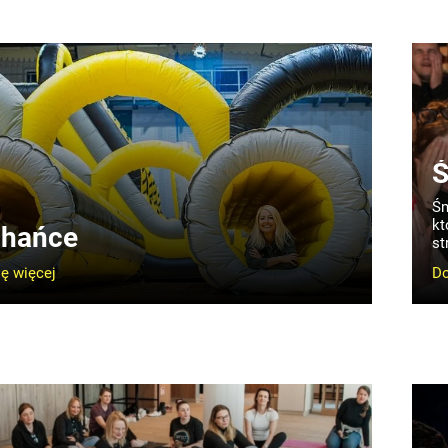
Ś
Śm
kt
hańce
st
ę więcej
Do