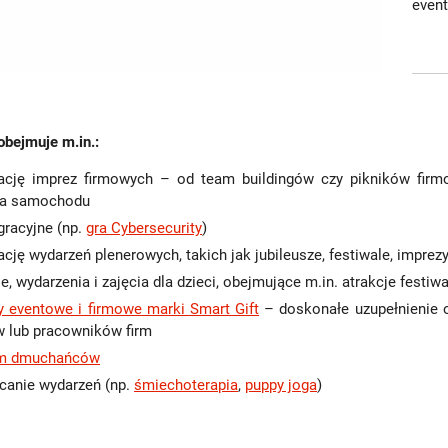
event
 obejmuje m.in.:
ację imprez firmowych – od team buildingów czy pikników firmo
ra samochodu
egracyjne (np.
gra Cybersecurity
)
ację wydarzeń plenerowych, takich jak jubileusze, festiwale, imprezy
e, wydarzenia i zajęcia dla dzieci, obejmujące m.in. atrakcje festiwa
y eventowe i firmowe marki Smart Gift
– doskonałe uzupełnienie o
w lub pracowników firm
m dmuchańców
canie wydarzeń (np.
śmiechoterapia
,
puppy joga
)