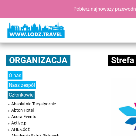
Pobierz najnowszy przewodn
ORGANIZACJA
Strefa
O nas
Nasz zespół
Członkowie
Absolutnie Turystycznie
Abton Hotel
Acora Events
Active.pl
AHE Łódź
Akademia Sztuk Pięknych