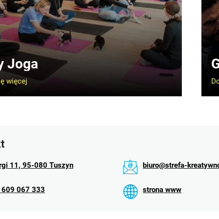
y Joga
G
ę więcej
Do
t
rgi 11, 95-080 Tuszyn
biuro@strefa-kreatywn
 609 067 333
strona www