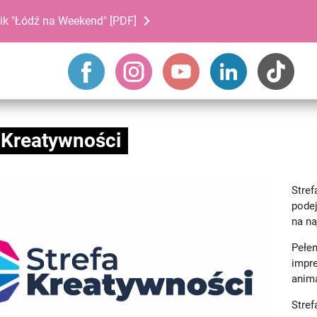
ik "Łódź na Weekend" [PDF]
 Kreatywności
Stre
podej
na n
Pełe
impr
anima
Stre