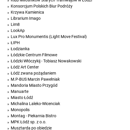
Klub Miłośników Starych Tramwajów w Łodzi
Konsorcjum Polskich Biur Podróży
Krzywa Kamienica
Librarium Imago
Lim8
LookAp
Lux Pro Monumentis (Light Move Festival)
ŁIPH
Łodzianka
Łódzkie Centrum Filmowe
Łódzki Włóczykij - Tobiasz Nowakowski
Łódź Art Center
Łódź zwana pożądaniem
M.P-BUS Marcin Pawełniak
Mandoria Miasto Przygód
Manuarte
Miasto Łódź
Michalina Laleko-Wicenciak
Monopolis
Montag - Piekarnia Bistro
MPK Łódź sp. z o.o.
Musztarda po obiedzie