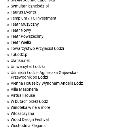
SWAN Joanna Łabeńska
Symultanicznelodz.pl
Taurus Events
Templum / TC Investment
Teatr Muzyczny
Teatr Nowy
Teatr Powszechny
Teatr Wielki
Towarzystwo Przyjaciół Łodzi
TuŁódź.pl
Ulanka.net
Uniwersytet Łódzki
Uśmiech Łodzi - Agnieszka Gajewska -
Przewodnik po Łodzi
Vienna House by Wyndham Andel’s Lodz
Villa Masoneria
Virtual House
W butach przez Łódż
Winoteka wine & more
Włoszczyzna
Wood Design Festival
Wschodnia Elegans