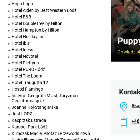
Hopa Lupa
Hotel Aiden by Best Western Łódź
Hotel B&B
Hotel DoubleTree by Hilton
Hotel Hampton by Hilton
Hotel Holiday Inn
Pupp
Hotel Ibis
Hotel Iness
Dowiedz si
Hotel Novotel
Hotel Pietryna
Hotel PURO Łódź
Hotel The Loom
Hotel Traugutta 12
Hostel Flamingo
Kontak
Instytut Geografii Miast, Turyzmu i
Geoinformacji UŁ
Ska
Joanna Koj-Stangierska
Just LODZ
Kacprzak Estrada
+48
Kamper Park Łódź
Klimczak Maciej Pilotaż i Przewodnictwo