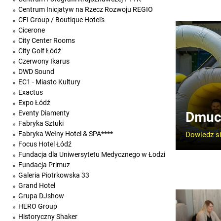
Centrum Inicjatyw na Rzecz Rozwoju REGIO
CFI Group / Boutique Hotel's
Cicerone
City Center Rooms
City Golf Łódź
Czerwony Ikarus
DWD Sound
EC1 - Miasto Kultury
Exactus
Expo Łódź
Dmuc
Eventy Diamenty
Fabryka Sztuki
Fabryka Wełny Hotel & SPA****
Dowiedz si
Focus Hotel Łódź
Fundacja dla Uniwersytetu Medycznego w Łodzi
Fundacja Primuz
Galeria Piotrkowska 33
Grand Hotel
Grupa DJshow
HERO Group
Historyczny Shaker