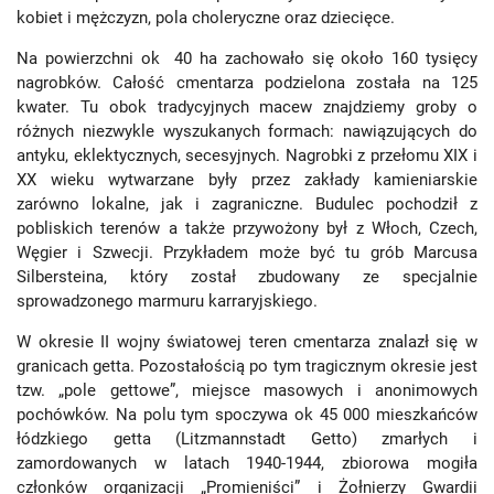
kobiet i mężczyzn, pola choleryczne oraz dziecięce.
Na powierzchni ok 40 ha zachowało się około 160 tysięcy
nagrobków. Całość cmentarza podzielona została na 125
kwater. Tu obok tradycyjnych macew znajdziemy groby o
różnych niezwykle wyszukanych formach: nawiązujących do
antyku, eklektycznych, secesyjnych. Nagrobki z przełomu XIX i
XX wieku wytwarzane były przez zakłady kamieniarskie
zarówno lokalne, jak i zagraniczne. Budulec pochodził z
pobliskich terenów a także przywożony był z Włoch, Czech,
Węgier i Szwecji. Przykładem może być tu grób Marcusa
Silbersteina, który został zbudowany ze specjalnie
sprowadzonego marmuru karraryjskiego.
W okresie II wojny światowej teren cmentarza znalazł się w
granicach getta. Pozostałością po tym tragicznym okresie jest
tzw. „pole gettowe”, miejsce masowych i anonimowych
pochówków. Na polu tym spoczywa ok 45 000 mieszkańców
łódzkiego getta (Litzmannstadt Getto) zmarłych i
zamordowanych w latach 1940-1944, zbiorowa mogiła
członków organizacji „Promieniści” i Żołnierzy Gwardii