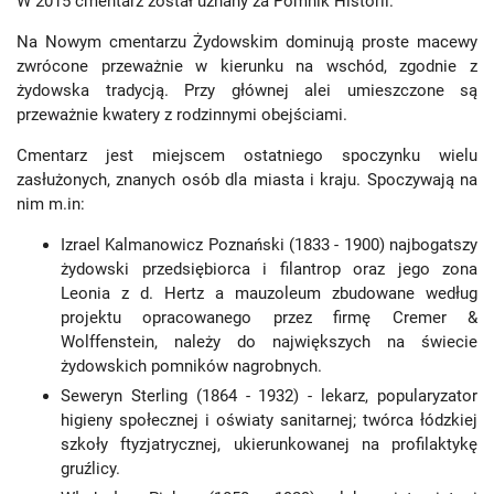
W 2015 cmentarz został uznany za Pomnik Historii.
Na Nowym cmentarzu Żydowskim dominują proste macewy
zwrócone przeważnie w kierunku na wschód, zgodnie z
żydowska tradycją. Przy głównej alei umieszczone są
przeważnie kwatery z rodzinnymi obejściami.
Cmentarz jest miejscem ostatniego spoczynku wielu
zasłużonych, znanych osób dla miasta i kraju. Spoczywają na
nim m.in:
Izrael Kalmanowicz Poznański (1833 - 1900) najbogatszy
żydowski przedsiębiorca i filantrop oraz jego zona
Leonia z d. Hertz a mauzoleum zbudowane według
projektu opracowanego przez firmę Cremer &
Wolffenstein, należy do największych na świecie
żydowskich pomników nagrobnych.
Seweryn Sterling (1864 - 1932) - lekarz, popularyzator
higieny społecznej i oświaty sanitarnej; twórca łódzkiej
szkoły ftyzjatrycznej, ukierunkowanej na profilaktykę
gruźlicy.