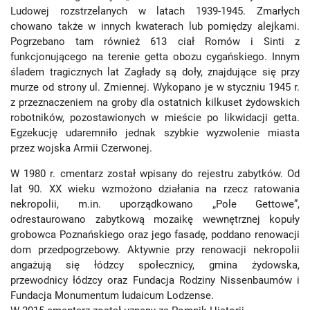
Ludowej rozstrzelanych w latach 1939-1945. Zmarłych
chowano także w innych kwaterach lub pomiędzy alejkami.
Pogrzebano tam również 613 ciał Romów i Sinti z
funkcjonującego na terenie getta obozu cygańskiego. Innym
śladem tragicznych lat Zagłady są doły, znajdujące się przy
murze od strony ul. Zmiennej. Wykopano je w styczniu 1945 r.
z przeznaczeniem na groby dla ostatnich kilkuset żydowskich
robotników, pozostawionych w mieście po likwidacji getta.
Egzekucję udaremniło jednak szybkie wyzwolenie miasta
przez wojska Armii Czerwonej.
W 1980 r. cmentarz został wpisany do rejestru zabytków. Od
lat 90. XX wieku wzmożono działania na rzecz ratowania
nekropolii, m.in. uporządkowano „Pole Gettowe”,
odrestaurowano zabytkową mozaikę wewnętrznej kopuły
grobowca Poznańskiego oraz jego fasadę, poddano renowacji
dom przedpogrzebowy. Aktywnie przy renowacji nekropolii
angażują się łódzcy społecznicy, gmina żydowska,
przewodnicy łódzcy oraz Fundacja Rodziny Nissenbaumów i
Fundacja Monumentum Iudaicum Lodzense.