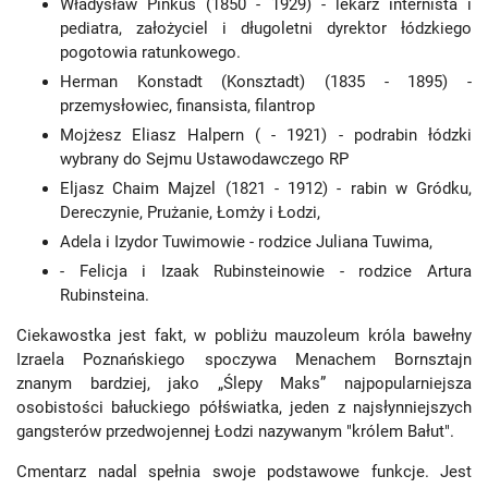
Władysław Pinkus (1850 - 1929) - lekarz internista i
pediatra, założyciel i długoletni dyrektor łódzkiego
pogotowia ratunkowego.
Herman Konstadt (Konsztadt) (1835 - 1895) -
przemysłowiec, finansista, filantrop
Mojżesz Eliasz Halpern ( - 1921) - podrabin łódzki
wybrany do Sejmu Ustawodawczego RP
Eljasz Chaim Majzel (1821 - 1912) - rabin w Gródku,
Dereczynie, Prużanie, Łomży i Łodzi,
Adela i Izydor Tuwimowie - rodzice Juliana Tuwima,
- Felicja i Izaak Rubinsteinowie - rodzice Artura
Rubinsteina.
Ciekawostka jest fakt, w pobliżu mauzoleum króla bawełny
Izraela Poznańskiego spoczywa Menachem Bornsztajn
znanym bardziej, jako „Ślepy Maks” najpopularniejsza
osobistości bałuckiego półświatka, jeden z najsłynniejszych
gangsterów przedwojennej Łodzi nazywanym "królem Bałut".
Cmentarz nadal spełnia swoje podstawowe funkcje. Jest