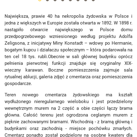
Największa, prawie 40 ha nekropolia żydowska w Polsce i
jedna z większych w Europie została otwarta w 1892. W 1898 r.
nastąpiło otwarcie największego w Polsce domu
przedpogrzebowego wzniesionego według projektu Adolfa
Zeligsona, z inicjatywy Miny Konstadt – wdowy po Hermanie,
bogatym kupcu i działaczu społecznym – która podarowała na
ten cel 18 tys. rubli.Obecnie w sali głównej budynku oprócz
pełnienia pierwotnej funkcji znajduje się oryginalny XIX-
wieczny karawan. Boczne pomieszczenia zajmuje sala
rytualnej ablucji, galeria zdjęć z cmentarza oraz pomieszczenia
gospodarcze.
Teren nowego cmentarza żydowskiego ma kształt
wydłużonego nieregularnego wieloboku i jest przedzielony
wewnętrznym murem na 2 część a obie części łączy brama
główna. Całość terenu jest ogrodzona ceglanym murem z
pięknie zachowanymi bramami. Wschodnią - z bramą główną i
budynkami oraz zachodnią - miejsce pochówku zmarłych.
Cmentarz ponadto został podzielony na osobne kwatery dla