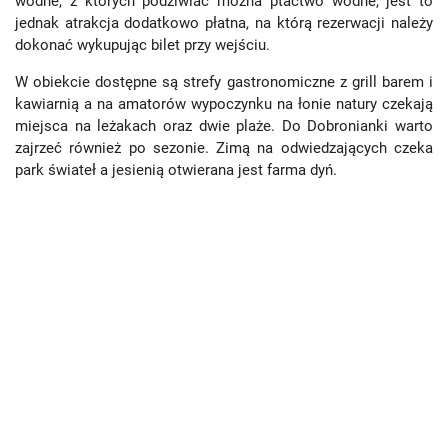
wodne, z których podziwiać można ptactwo wodne, jest to
jednak atrakcja dodatkowo płatna, na którą rezerwacji należy
dokonać wykupując bilet przy wejściu.
W obiekcie dostępne są strefy gastronomiczne z grill barem i
kawiarnią a na amatorów wypoczynku na łonie natury czekają
miejsca na leżakach oraz dwie plaże. Do Dobronianki warto
zajrzeć również po sezonie. Zimą na odwiedzających czeka
park świateł a jesienią otwierana jest farma dyń.