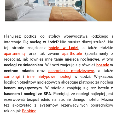
Planujesz podróż do stolicy województwa łódzkiego i
interesuje Cię
nocleg w Łodzi
? Nie musisz dłużej szukać! Na
tej stronie znajdziesz
hotele w Łodzi
, a także łódzkie
apartamenty
oraz tak zwane
aparthotele
(apartamenty z
recepcją), jak również inne
tanie miejsca noclegowe
, w tym
noclegi ze śniadaniem
. W Łodzi znajdują się również
hostele
w
centrum miasta
oraz
schroniska młodzieżowe
, a także
campingi
i
inne nietypowe noclegi
w Łodzi. Większość
łódzkich obiektów noclegowych akceptuje płatność za noclegi
bonem turystycznym
. W mieście znajdują się też
hotele z
basenem
i
noclegi ze SPA
. Pamiętaj, że noclegi najlepiej jest
rezerwować bezpośrednio na stronie danego hotelu. Można
też skorzystać z systemów rezerwacyjnych pośredników
takich jak
Booking
.