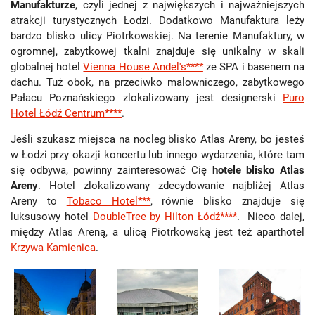
Manufakturze
, czyli jednej z największych i najważniejszych
atrakcji turystycznych Łodzi. Dodatkowo Manufaktura leży
bardzo blisko ulicy Piotrkowskiej. Na terenie Manufaktury, w
ogromnej, zabytkowej tkalni znajduje się unikalny w skali
globalnej hotel
Vienna House Andel's****
ze SPA i basenem na
dachu. Tuż obok, na przeciwko malowniczego, zabytkowego
Pałacu Poznańskiego zlokalizowany jest designerski
Puro
Hotel Łódź Centrum****
.
Jeśli szukasz miejsca na nocleg blisko Atlas Areny, bo jesteś
w Łodzi przy okazji koncertu lub innego wydarzenia, które tam
się odbywa, powinny zainteresować Cię
hotele blisko Atlas
Areny
. Hotel zlokalizowany zdecydowanie najbliżej Atlas
Areny to
Tobaco Hotel***
, równie blisko znajduje się
luksusowy hotel
DoubleTree by Hilton Łódź****
. Nieco dalej,
między Atlas Areną, a ulicą Piotrkowską jest też aparthotel
Krzywa Kamienica
.