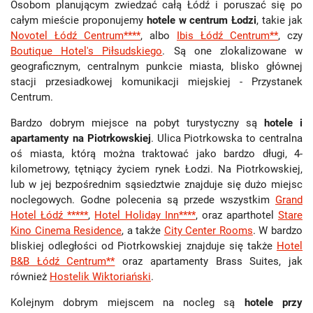
Osobom planującym zwiedzać całą Łódź i poruszać się po
całym mieście proponujemy
hotele w centrum Łodzi
, takie jak
Novotel Łódź Centrum****
, albo
Ibis Łódź Centrum**
, czy
Boutique Hotel's Piłsudskiego
. Są one zlokalizowane w
geograficznym, centralnym punkcie miasta, blisko głównej
stacji przesiadkowej komunikacji miejskiej - Przystanek
Centrum.
Bardzo dobrym miejsce na pobyt turystyczny są
hotele i
apartamenty na Piotrkowskiej
. Ulica Piotrkowska to centralna
oś miasta, którą można traktować jako bardzo długi, 4-
kilometrowy, tętniący życiem rynek Łodzi. Na Piotrkowskiej,
lub w jej bezpośrednim sąsiedztwie znajduje się dużo miejsc
noclegowych. Godne polecenia są przede wszystkim
Grand
Hotel Łódź *****
,
Hotel Holiday Inn****
, oraz aparthotel
Stare
Kino Cinema Residence
, a także
City Center Rooms
. W bardzo
bliskiej odległości od Piotrkowskiej znajduje się także
Hotel
B&B Łódź Centrum**
oraz apartamenty Brass Suites, jak
również
Hostelik Wiktoriański
.
Kolejnym dobrym miejscem na nocleg są
hotele przy