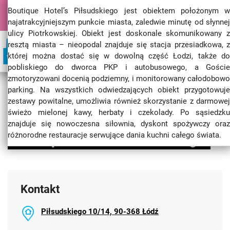
Boutique Hotel’s Piłsudskiego jest obiektem położonym w
Pobierz najnowszy przewodnik "Łódź na Weekend" [PDF]
najatrakcyjniejszym punkcie miasta, zaledwie minutę od słynnej
ulicy Piotrkowskiej. Obiekt jest doskonale skomunikowany z
resztą miasta – nieopodal znajduje się stacja przesiadkowa, z
której można dostać się w dowolną część Łodzi, także do
pobliskiego do dworca PKP i autobusowego, a Goście
zmotoryzowani docenią podziemny, i monitorowany całodobowo
Lodz.Travel
Turystyka
Gdzie spać w Łodzi?
Aparthotele
parking. Na wszystkich odwiedzających obiekt przygotowuje
Boutique Hotel's Piłsudskiego
zestawy powitalne, umożliwia również skorzystanie z darmowej
świeżo mielonej kawy, herbaty i czekolady. Po sąsiedzku
znajduje się nowoczesna siłownia, dyskont spożywczy oraz
różnorodne restauracje serwujące dania kuchni całego świata.
Boutique Hotel's Piłsudskiego
Kontakt
Piłsudskiego 10/14, 90-368 Łódź