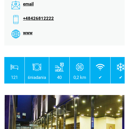
email
+48426812222
www
121
śniadania
40
0,2 km
✔
✔