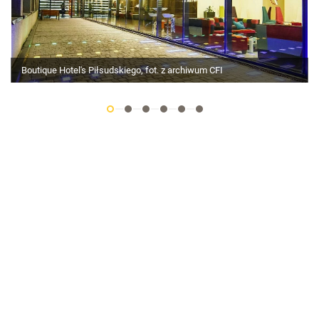
Boutique Hotel's Piłsudskiego, fot. z archiwum CFI