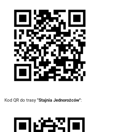
Kod QR do trasy
"Stajnia Jednorożców"
: