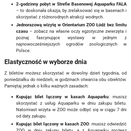
2-godzinny pobyt w Strefie Basenowej Aquaparku FALA
– to doskonała okazja, by zrelaksować się w basenach i
skorzystać z różnorodnych atrakcji wodnych.
Jednorazową wizytę w Orientarium ZOO Łódź bez limitu
czasu
– zobacz na własne oczy egzotyczne zwierzęta i
poznaj fascynujące wystawy w jednym z
najnowocześniejszych ogrodów zoologicznych w
Polsce.
Elastyczność w wyborze dnia
Z biletów możesz skorzystać w dowolny dzień tygodnia, od
poniedziałku do niedzieli, w godzinach otwarcia obu obiektów.
Pamiętaj jednak o kilku ważnych zasadach:
Kupując bilet łączony w kasach Aquaparku
: musisz
skorzystać z usług Aquaparku w dniu zakupu biletu.
Natomiast wizyta w ZOO może odbyć się w ciągu 7 dni
od daty zakupu.
Kupując bilet łączony w kasach ZOO
: musisz odwiedzić
ZOO w dniu zakupu biletu, a z Aquaparku możesz