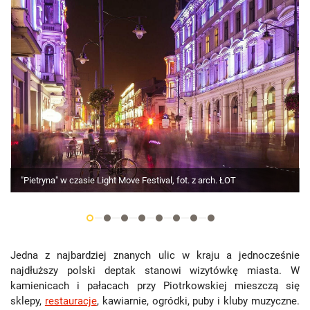
"Pietryna" w czasie Light Move Festival, fot. z arch. ŁOT
Jedna z najbardziej znanych ulic w kraju a jednocześnie
najdłuższy polski deptak stanowi wizytówkę miasta. W
kamienicach i pałacach przy Piotrkowskiej mieszczą się
sklepy,
restauracje
, kawiarnie, ogródki, puby i kluby muzyczne.