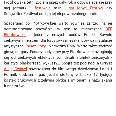
Piotrkowska tętni życiem przez cały rok a odbywające się przy
niej jarmarki i
festiwale
m.in.
Light Move Festival
czy
Songwriter Festiwal dodają jej niepowtarzalnego uroku.
Spacerując po Piotrkowskiej warto również zajrzeć na jej
odremontowane podwórza, w tym to mieszczące
OFF
Piotrkowska
- jeden z nowych cudów Polski. Równie
ciekawym miejscem dla turystów i mieszkańców są instalacje
artystyczne:
Pasaż Róży
i Narodziny Dnia. Warto także zadrzeć
głowę do góry. Fasady budynków przy Piotrkowskiej aż uginają
się od ciekawych eklektycznych detali architektonicznych -
kariatyd, płaskorzeźb, wykuszy... Spójrz też pod nogi a ujrzysz
Aleję Gwiazd
nawiązującą do filmowego dziedzictwa Łodzi i
Pomnik Łodzian - pas jezdni ułożony z blisko 17 tysięcy
kostek brukowych z żeliwną płytką z imionami i nazwiskami
fundatorów.