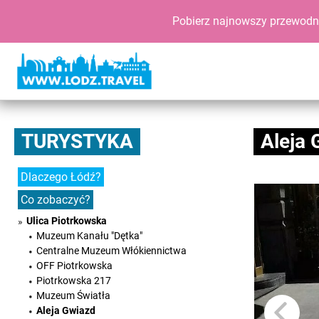
Pobierz najnowszy przewodn
TURYSTYKA
Aleja 
Dlaczego Łódź?
Co zobaczyć?
Ulica Piotrkowska
Muzeum Kanału "Dętka"
Centralne Muzeum Włókiennictwa
OFF Piotrkowska
Piotrkowska 217
Muzeum Światła
Aleja Gwiazd