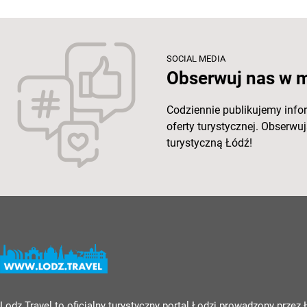
SOCIAL MEDIA
Obserwuj nas w 
Codziennie publikujemy info
oferty turystycznej. Obserw
turystyczną Łódź!
Lodz.Travel to oficjalny turystyczny portal Łodzi prowadzony przez