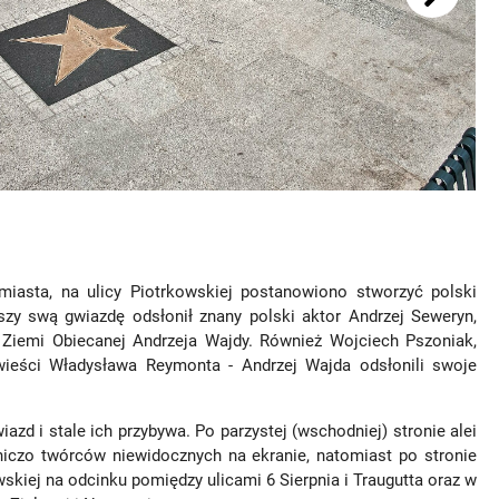
miasta, na ulicy Piotrkowskiej postanowiono stworzyć polski
zy swą gwiazdę odsłonił znany polski aktor Andrzej Seweryn,
- Ziemi Obiecanej Andrzeja Wajdy. Również Wojciech Pszoniak,
wieści Władysława Reymonta - Andrzej Wajda odsłonili swoje
iazd i stale ich przybywa. Po parzystej (wschodniej) stronie alei
niczo twórców niewidocznych na ekranie, natomiast po stronie
wskiej na odcinku pomiędzy ulicami 6 Sierpnia i Traugutta oraz w