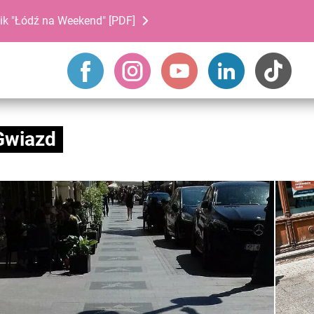
ik "Łódź na Weekend" [PDF]
Gwiazd