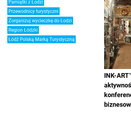
Pamiątki z Łodzi
Przewodnicy turystyczni
Zorganizuj wycieczkę do Łodzi
Region Łódzki
Łódź Polską Marką Turystyczną
INK-ART™
aktywnoś
konferenc
biznesow