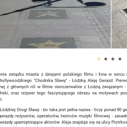
enia związku miasta z dziejami polskiego filmu i kina w sercu 
hollywoodzkiego "Chodnika Sławy" - Łódzką Aleję Gwiazd. Pierws
nej z głównych ról w filmie nierozerwalnie z Łodzią związanym 
chski, oraz reżyser tego fascynującego obrazu na motywach po
i.
Łódzkiej Drogi Sławy - bo taka jest pełna nazwa - liczy ponad 90 gw
 gwiazdy reżyserów, operatorów, twórców muzyki filmowej - zasad
gwiazdy upamiętniające aktorów. Aleja znajduje się na ulicy Piotrko