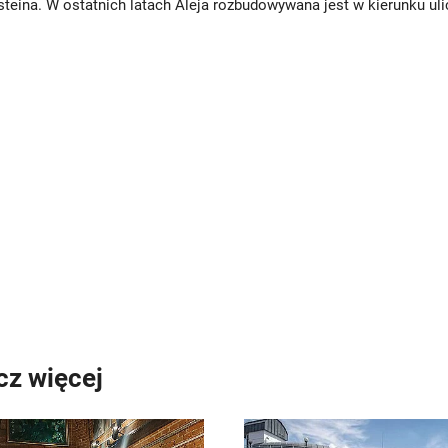
teina. W ostatnich latach Aleja rozbudowywana jest w kierunku ulic
z więcej