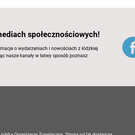
mediach społecznościowych!
rmacje o wydarzeniach i nowościach z łódzkiej
ując nasze kanały w łatwy sposób poznasz
 Łódzką Organizację Turystyczną. Strona od lat dostarcza