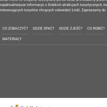
najaktualniejsze informacje o łódzkich atrakcjach turystycznych, h
interesujących turystów chcących odwiedzić Łódź. Zapraszamy do 
CO ZOBACZYĆ?
GDZIE SPAĆ?
GDZIE ZJEŚĆ?
CO ROBIĆ?
MATERIAŁY