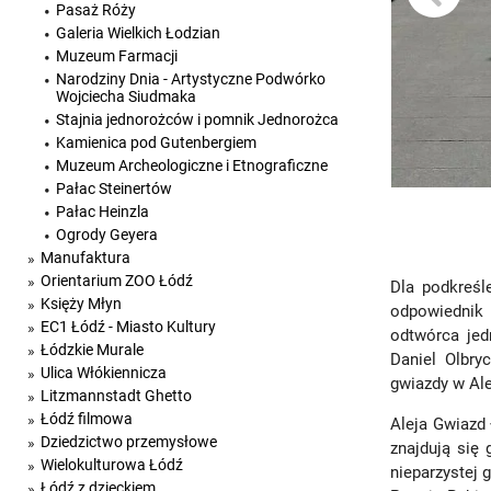
Pasaż Róży
Galeria Wielkich Łodzian
Muzeum Farmacji
Narodziny Dnia - Artystyczne Podwórko
Wojciecha Siudmaka
Stajnia jednorożców i pomnik Jednorożca
Kamienica pod Gutenbergiem
Muzeum Archeologiczne i Etnograficzne
Pałac Steinertów
Pałac Heinzla
Ogrody Geyera
Manufaktura
Orientarium ZOO Łódź
Dla podkreśl
Księży Młyn
odpowiednik 
EC1 Łódź - Miasto Kultury
odtwórca jed
Łódzkie Murale
Daniel Olbry
Ulica Włókiennicza
gwiazdy w Ale
Litzmannstadt Ghetto
Łódź filmowa
Aleja Gwiazd 
Dziedzictwo przemysłowe
znajdują się
Wielokulturowa Łódź
nieparzystej 
Łódź z dzieckiem