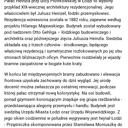
Pałac Heinzla przy ulicy Piotrkowskiej w Łodzi to wybitny
przykład XIX-wiecznej architektury rezydencjonalnej. Jego
właścicielem był Juliusz Heinzel, łódzki przemysłowiec.
Rezydencja wzniesiona została w 1882 roku, zapewne według
projektu Hilarego Majewskiego. Budynek został wybudowany
pod nadzorem Otto Gehliga – łódzkiego budowniczego i
architekta oraz późniejszego zięcia Juliusza Heinzla. Siedziba
składała się z trzech członów - środkowego, będącego
właściwą rezydencją i symetrycznie rozlokowanych po jej obu
stronach bliźniaczych oficyn. Pierwotnie roz­dzielały je wjazdy
bramne zaopatrzone w bogate kute kraty.
W końcu lat międzywojennych bramy zabudo­wano i elewacja
frontowa uzyskała zachowany do dziś wygląd. Jej urodę
docenić można zwłaszcza po ostat­niej renowacji, podczas
której pałac otrzymał nową kolorystykę. Na osi budowli,
ponad gzymsem koronują­cym znajduje się grupa rzeźbiarska -
przedstawiająca alegorię przemysłu i handlu. Budynek jest
siedzibą Urzędu Miasta Łodzi oraz Urzędu Wojewódzkiego. Z
jego okien codziennie w południe wygrywany jest hejnał Łodzi
- Prząśniczka skomponowana przez Stanisława Moniuszkę do