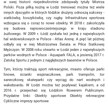
w swej historii niejednokrotnie zdobywały tytuły Mistrza
Polski. Poza piłką nożną w Łodzi trenować można też wiele
innych dyscyplin w których łódzkie drużyny odnoszą sukcesy -
siatkówkę, koszykówkę, czy rugby. Infrastruktura sportowa
wzbogaca się o coraz to nowe obiekty. W 2018 r. zakończyła
się budowa najnowocześniejszego w kraju stadionu
żużlowego. W 2009 r. Łódź zyskała też jedną z największych
hal widowiskowych w Polsce - Atlas Arenę. A pięć lat później
odbyły się w niej Mistrzostwa Świata w Piłce Siatkowej
Mężczyzn. W 2008 roku otwarto w Łodzi jeden z największych
parków wodnych w Polsce - Aquapark FALA, a jesienią 2017 r.
Zatokę Sportu z jednym z najgłębszych basenów w Polsce.
Tym, którzy traktują sport rekreacyjnie, miasto oferuje parki
linowe, ścianki wspinaczkowe, park trampolin, tor
saneczkowy, skateparki czy wyciąg do nart wodnych i
wakeboardu. W Łodzi można też popływać kajakiem, a od
2016 r. przejechać się Łódzkim Rowerem Publicznym.
Przydatne linki: Obiekty sportowe Obiekty rekreacyjne
Cykliczne imprezy sportowe