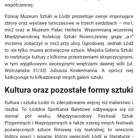
współczesnej.
Dzisiaj Muzeum Sztuki w Łodzi prezentuje swoje imponujące
zbiory oraz wystawy tymczasowe w trzech siedzibach – ms1,
ms2 oraz w Muzeum Pałac Herbsta. Wspomnianą wcześniej
Międzynarodową Kolekcję Sztuki Nowoczesnej grupy „a.r”
możemy zobaczyć w ms2 przy ulicy Ogrodowej. Jednak Łódź
to nie tylko muzea poświęcone sztuce. Miejska Galeria Sztuki
to instytucja kultury z kilkoma przestrzeniami ekspozycyjnymi,
w tym wyjątkowymi secesyjnymi wnętrzami dawnej willi (ul.
Wólczańska 31/33) Juliusza Kindermanna. A oprócz niej
funkcjonuje tu kilkadziesiąt innych galerii sztuki.
Kultura oraz pozostałe formy sztuki
Kultura i sztuka Łodzi to zdecydowanie więcej niż malarstwo i
rzeźba. To Łódzkie Spotkania Baletowe odbywające się od
niemal pół wieku, Międzynarodowy Festiwal Sztuk
Przyjemnych i Nieprzyjemnych a także szereg innych festiwali
poświęconych sztuce filmowej czy teatralnej; to wreszcie
łódzcy poeci i pisarze, którzy uwiecznili Łódź w literaturze -