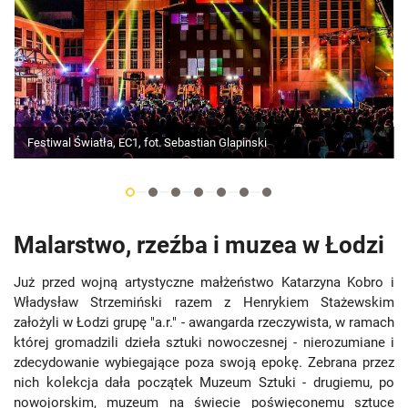
Festiwal Światła, EC1, fot. Sebastian Glapinski
Malarstwo, rzeźba i muzea w Łodzi
Już przed wojną artystyczne małżeństwo Katarzyna Kobro i
Władysław Strzemiński razem z Henrykiem Stażewskim
założyli w Łodzi grupę "a.r." - awangarda rzeczywista, w ramach
której gromadzili dzieła sztuki nowoczesnej - nierozumiane i
zdecydowanie wybiegające poza swoją epokę. Zebrana przez
nich kolekcja dała początek Muzeum Sztuki - drugiemu, po
nowojorskim, muzeum na świecie poświęconemu sztuce