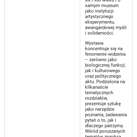
XX i XXI wieku i o
samym muzeum
jako instytucji
artystycznego
eksperymentu,
awangardowej myśli
i solidarności.
Wystawa
koncentruje się na
fenomenie widzenia
– zarówno jako
biologicznej funkcji,
jak i kulturowego
oraz politycznego
aktu. Podzielona na
kilkanaście
tematycznych
rozdziałów,
prezentuje sztukę
jako narzędzie
poznania, zadawania
pytań o to, jak i
dlaczego patrzymy.
Wśród poruszanych
tematów znajdują