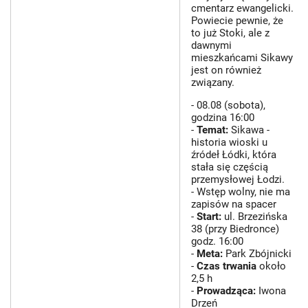
cmentarz ewangelicki.
Powiecie pewnie, że
to już Stoki, ale z
dawnymi
mieszkańcami Sikawy
jest on również
związany.
- 08.08 (sobota),
godzina 16:00
-
Temat:
Sikawa -
historia wioski u
źródeł Łódki, która
stała się częścią
przemysłowej Łodzi.
- Wstęp wolny, nie ma
zapisów na spacer
-
Start:
ul. Brzezińska
38 (przy Biedronce)
godz. 16:00
-
Meta:
Park Zbójnicki
-
Czas trwania
około
2,5 h
-
Prowadząca:
Iwona
Drzeń