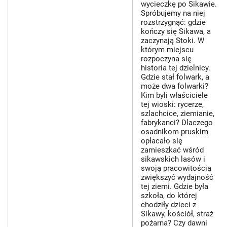
wycieczkę po Sikawie.
Spróbujemy na niej
rozstrzygnąć: gdzie
kończy się Sikawa, a
zaczynają Stoki. W
którym miejscu
rozpoczyna się
historia tej dzielnicy.
Gdzie stał folwark, a
może dwa folwarki?
Kim byli właściciele
tej wioski: rycerze,
szlachcice, ziemianie,
fabrykanci? Dlaczego
osadnikom pruskim
opłacało się
zamieszkać wśród
sikawskich lasów i
swoją pracowitością
zwiększyć wydajność
tej ziemi. Gdzie była
szkoła, do której
chodziły dzieci z
Sikawy, kościół, straż
pożarna? Czy dawni