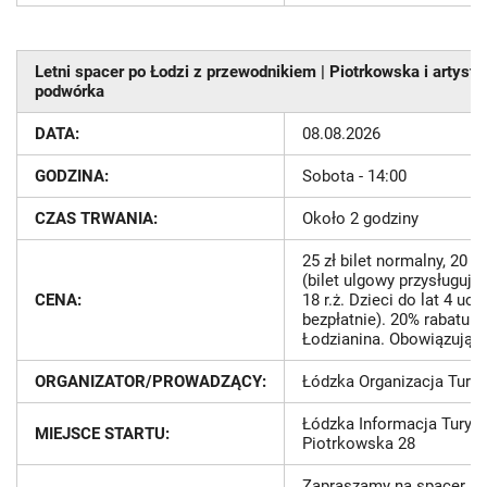
Letni spacer po Łodzi z przewodnikiem | Piotrkowska i artyst
podwórka
DATA:
08.08.2026
GODZINA:
Sobota - 14:00
CZAS TRWANIA:
Około 2 godziny
25 zł bilet normalny, 20 zł
(bilet ulgowy przysługuj
CENA:
18 r.ż. Dzieci do lat 4 uc
bezpłatnie). 20% rabatu n
Łodzianina. Obowiązują z
ORGANIZATOR/PROWADZĄCY:
Łódzka Organizacja Tury
Łódzka Informacja Turysty
MIEJSCE STARTU:
Piotrkowska 28
Zapraszamy na spacer ul