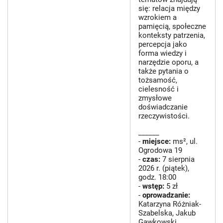
się: relacja między
wzrokiem a
pamięcią, społeczne
konteksty patrzenia,
percepcja jako
forma wiedzy i
narzędzie oporu, a
także pytania o
tożsamość,
cielesność i
zmysłowe
doświadczanie
rzeczywistości.
______
-
miejsce:
ms², ul.
Ogrodowa 19
-
czas:
7 sierpnia
2026 r. (piątek),
godz. 18:00
-
wstęp:
5 zł
-
oprowadzanie:
Katarzyna Różniak-
Szabelska, Jakub
Gawkowski