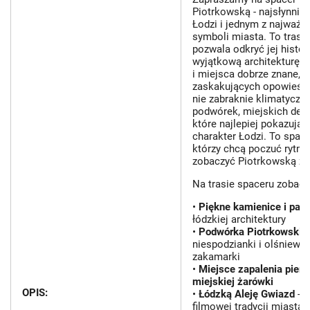
Piotrkowską - najsłynniej
Łodzi i jednym z najważn
symboli miasta. To trasa,
pozwala odkryć jej histori
wyjątkową architekturę, 
i miejsca dobrze znane, a
zaskakujących opowieści
nie zabraknie klimatyczn
podwórek, miejskich detali
które najlepiej pokazują 
charakter Łodzi. To space
którzy chcą poczuć rytm 
zobaczyć Piotrkowską z b
Na trasie spaceru zobaczy
•
Piękne kamienice i pał
łódzkiej architektury
•
Podwórka Piotrkowskiej
niespodzianki i olśniewa
zakamarki
•
Miejsce zapalenia pierw
miejskiej żarówki
OPIS:
•
Łódzką Aleję Gwiazd
- 
filmowej tradycji miasta