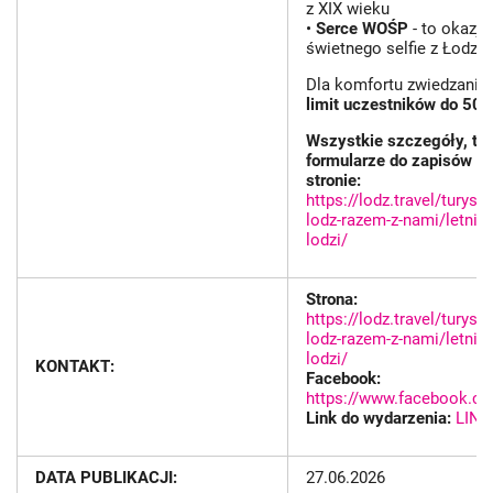
z XIX wieku
•
Serce WOŚP
- to okazja
świetnego selfie z Łodzią 
Dla komfortu zwiedzania
limit uczestników do 50 o
Wszystkie szczegóły, te
formularze do zapisów zn
stronie:
https://lodz.travel/turyst
lodz-razem-z-nami/letnie
lodzi/
Strona:
https://lodz.travel/turyst
lodz-razem-z-nami/letnie
lodzi/
KONTAKT:
Facebook:
https://www.facebook.co
Link do wydarzenia:
LINK
DATA PUBLIKACJI:
27.06.2026