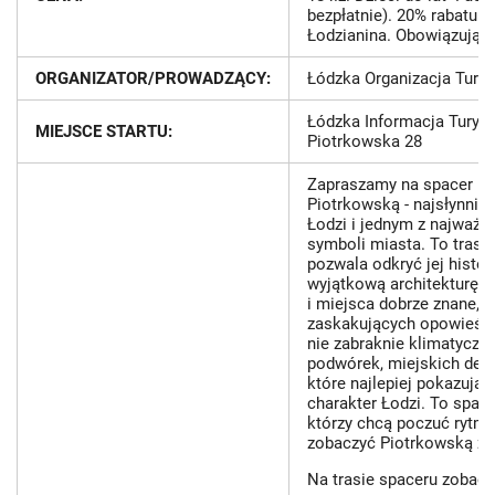
bezpłatnie). 20% rabatu n
Łodzianina. Obowiązują z
ORGANIZATOR/PROWADZĄCY:
Łódzka Organizacja Tury
Łódzka Informacja Turysty
MIEJSCE STARTU:
Piotrkowska 28
Zapraszamy na spacer ul
Piotrkowską - najsłynniej
Łodzi i jednym z najważn
symboli miasta. To trasa,
pozwala odkryć jej histori
wyjątkową architekturę, 
i miejsca dobrze znane, a
zaskakujących opowieści
nie zabraknie klimatyczn
podwórek, miejskich detali
które najlepiej pokazują 
charakter Łodzi. To space
którzy chcą poczuć rytm 
zobaczyć Piotrkowską z b
Na trasie spaceru zobaczy