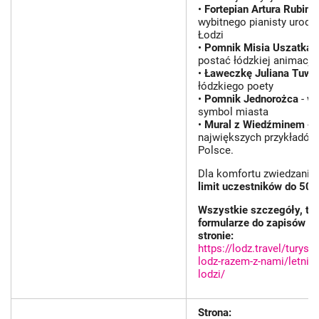
•
Fortepian Artura Rubins
wybitnego pianisty urod
Łodzi
•
Pomnik Misia Uszatka
-
postać łódzkiej animacji
•
Ławeczkę Juliana Tuw
łódzkiego poety
•
Pomnik Jednorożca
- w
symbol miasta
•
Mural z Wiedźminem
- j
największych przykładów 
Polsce.
Dla komfortu zwiedzania
limit uczestników do 50 o
Wszystkie szczegóły, te
formularze do zapisów zn
stronie:
https://lodz.travel/turyst
lodz-razem-z-nami/letnie
lodzi/
Strona: