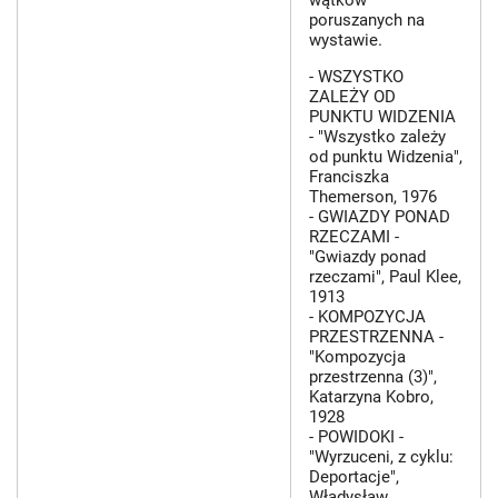
wątków
poruszanych na
wystawie.
- WSZYSTKO
ZALEŻY OD
PUNKTU WIDZENIA
- "Wszystko zależy
od punktu Widzenia",
Franciszka
Themerson, 1976
- GWIAZDY PONAD
RZECZAMI -
"Gwiazdy ponad
rzeczami", Paul Klee,
1913
- KOMPOZYCJA
PRZESTRZENNA -
"Kompozycja
przestrzenna (3)",
Katarzyna Kobro,
1928
- POWIDOKI -
"Wyrzuceni, z cyklu:
Deportacje",
Władysław