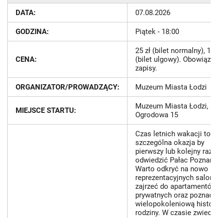
10
10
11
11
12
DATA:
07.08.2026
17
17
18
18
19
GODZINA:
Piątek - 18:00
24
24
25
25
26
25 zł (bilet normalny), 18 
CENA:
(bilet ulgowy). Obowiązuj
31
31
1
1
2
zapisy.
ORGANIZATOR/PROWADZĄCY:
Muzeum Miasta Łodzi
Dzisiaj
Usuń
Zamknij
Dzisiaj
Usuń
Zamknij
Muzeum Miasta Łodzi, ul.
MIEJSCE STARTU:
Ogrodowa 15
Czas letnich wakacji to
szczególna okazja by
pierwszy lub kolejny raz
odwiedzić Pałac Poznańs
Warto odkryć na nowo ur
reprezentacyjnych salonó
zajrzeć do apartamentów
prywatnych oraz poznać
wielopokoleniową histori
rodziny. W czasie zwiedz