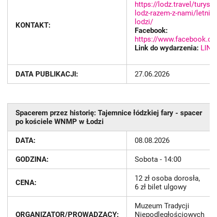
https://lodz.travel/turyst
lodz-razem-z-nami/letnie
lodzi/
KONTAKT:
Facebook:
https://www.facebook.co
Link do wydarzenia:
LINK
DATA PUBLIKACJI:
27.06.2026
Spacerem przez historię: Tajemnice łódzkiej fary - spacer
po kościele WNMP w Łodzi
DATA:
08.08.2026
GODZINA:
Sobota - 14:00
12 zł osoba dorosła,
CENA:
6 zł bilet ulgowy
Muzeum Tradycji
ORGANIZATOR/PROWADZĄCY:
Niepodległościowych