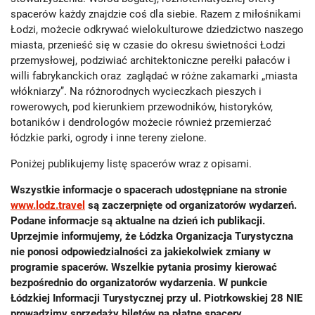
spacerów każdy znajdzie coś dla siebie. Razem z miłośnikami
Łodzi, możecie odkrywać wielokulturowe dziedzictwo naszego
miasta, przenieść się w czasie do okresu świetności Łodzi
przemysłowej, podziwiać architektoniczne perełki pałaców i
willi fabrykanckich oraz zaglądać w różne zakamarki „miasta
włókniarzy’’. Na różnorodnych wycieczkach pieszych i
rowerowych, pod kierunkiem przewodników, historyków,
botaników i dendrologów możecie również przemierzać
łódzkie parki, ogrody i inne tereny zielone.
Poniżej publikujemy listę spacerów wraz z opisami.
Wszystkie informacje o spacerach udostępniane na stronie
www.lodz.travel
są zaczerpnięte od organizatorów wydarzeń.
Podane informacje są aktualne na dzień ich publikacji.
Uprzejmie informujemy, że Łódzka Organizacja Turystyczna
nie ponosi odpowiedzialności za jakiekolwiek zmiany w
programie spacerów. Wszelkie pytania prosimy kierować
bezpośrednio do organizatorów wydarzenia. W punkcie
Łódzkiej Informacji Turystycznej przy ul. Piotrkowskiej 28 NIE
prowadzimy sprzedaży biletów na płatne spacery.