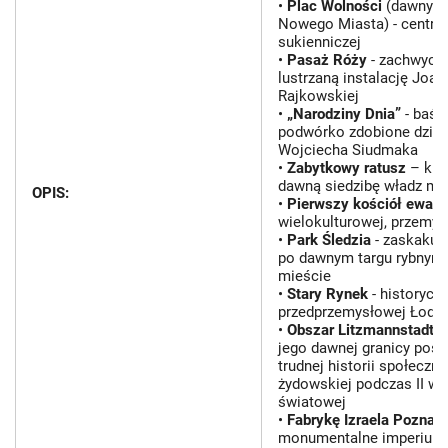
•
Plac Wolności
(dawny R
Nowego Miasta) - centr
sukienniczej
•
Pasaż Róży
- zachwyca
lustrzaną instalację Joan
Rajkowskiej
•
„Narodziny Dnia”
- baśn
podwórko zdobione dzieł
Wojciecha Siudmaka
•
Zabytkowy ratusz
– kla
dawną siedzibę władz mi
OPIS:
•
Pierwszy kościół ewang
wielokulturowej, przemys
•
Park Śledzia
- zaskakuj
po dawnym targu rybnym 
mieście
•
Stary Rynek
- historycz
przedprzemysłowej Łodzi
•
Obszar Litzmannstadt G
jego dawnej granicy pos
trudnej historii społeczn
żydowskiej podczas II wo
światowej
•
Fabrykę Izraela Poznań
monumentalne imperium 