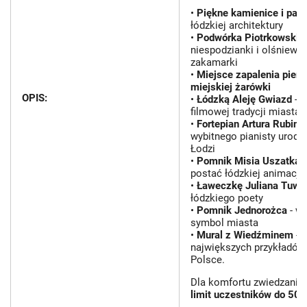
•
Piękne kamienice i pał
łódzkiej architektury
•
Podwórka Piotrkowskie
niespodzianki i olśniewa
zakamarki
•
Miejsce zapalenia pierw
miejskiej żarówki
OPIS:
•
Łódzką Aleję Gwiazd
- 
filmowej tradycji miasta
•
Fortepian Artura Rubins
wybitnego pianisty urod
Łodzi
•
Pomnik Misia Uszatka
-
postać łódzkiej animacji
•
Ławeczkę Juliana Tuwi
łódzkiego poety
•
Pomnik Jednorożca
- w
symbol miasta
•
Mural z Wiedźminem
- j
największych przykładów 
Polsce.
Dla komfortu zwiedzania
limit uczestników do 50 o