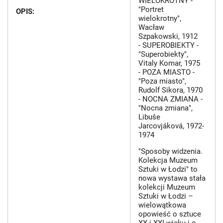
WIELOKROTNY -
"Portret
OPIS:
wielokrotny",
Wacław
Szpakowski, 1912
- SUPEROBIEKTY -
"Superobiekty",
Vitaly Komar, 1975
- POZA MIASTO -
"Poza miasto",
Rudolf Sikora, 1970
- NOCNA ZMIANA -
"Nocna zmiana",
Libuše
Jarcovjáková, 1972-
1974
"Sposoby widzenia.
Kolekcja Muzeum
Sztuki w Łodzi" to
nowa wystawa stała
kolekcji Muzeum
Sztuki w Łodzi –
wielowątkowa
opowieść o sztuce