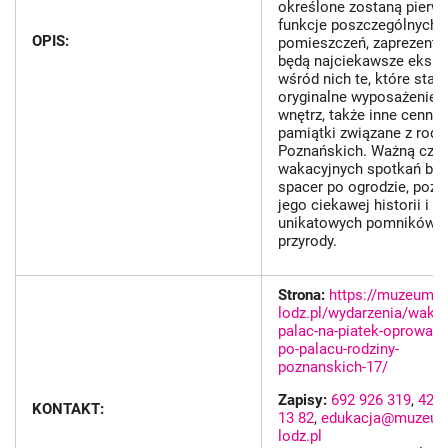
określone zostaną pierw
funkcje poszczególnych
OPIS:
pomieszczeń, zaprezent
będą najciekawsze ekspo
wśród nich te, które stan
oryginalne wyposażenie
wnętrz, także inne cenne
pamiątki związane z rodz
Poznańskich. Ważną częś
wakacyjnych spotkań będ
spacer po ogrodzie, pozn
jego ciekawej historii i
unikatowych pomników
przyrody.
Strona:
https://muzeum-
lodz.pl/wydarzenia/wakac
palac-na-piatek-oprowadz
po-palacu-rodziny-
poznanskich-17/
Zapisy:
692 926 319
,
42 3
KONTAKT:
13 82
,
edukacja@muzeum
lodz.pl