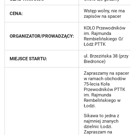
Wstęp wolny, nie ma
CENA:
zapisów na spacer
KOŁO Przewodników
im. Rajmunda
ORGANIZATOR/PROWADZĄCY:
Rembielińskiego O/
Łódź PTTK
ul. Brzezińska 38 (przy
MIEJSCE STARTU:
Biedronce)
Zapraszamy na spacer
w ramach obchodów
75-lecia Koła
Przewodników PTTK
im. Rajmunda
Rembelińskiego w
Łodzi.
Sikawa to jedna z
najmniej znanych
dzielnic Łodzi.
Zapraszam na