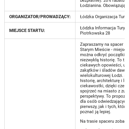
bezpłatnie). 20% rabatu n
Łodzianina. Obowiązują z
ORGANIZATOR/PROWADZĄCY:
Łódzka Organizacja Tury
Łódzka Informacja Turysty
MIEJSCE STARTU:
Piotrkowska 28
Zapraszamy na spacer po
Starym Mieście - miejscu
można odkryć początki mi
niezwykłą historię. To tr
ciekawych opowieści, uk
zakątków i śladów dawne
wielokulturowej Łodzi. Sp
historię, architekturę i lo
ciekawostki, dzięki cze
spojrzeć na miasto z zupe
perspektywy. To propozy
dla osób odwiedzających
pierwszy, jak i tych, któr
poznać ją lepiej.
Na trasie spaceru zobaczy