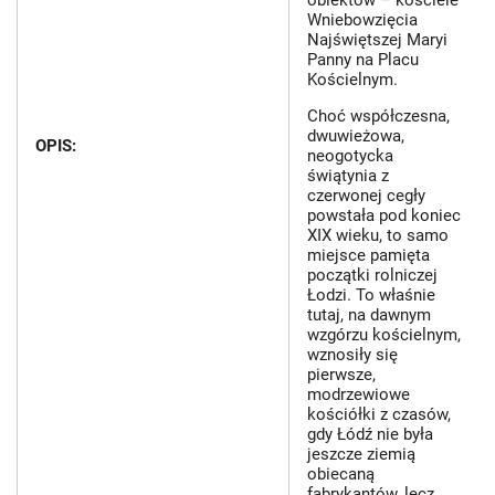
obiektów – kościele
Wniebowzięcia
Najświętszej Maryi
Panny na Placu
Kościelnym.
​Choć współczesna,
dwuwieżowa,
OPIS:
neogotycka
świątynia z
czerwonej cegły
powstała pod koniec
XIX wieku, to samo
miejsce pamięta
początki rolniczej
Łodzi. To właśnie
tutaj, na dawnym
wzgórzu kościelnym,
wznosiły się
pierwsze,
modrzewiowe
kościółki z czasów,
gdy Łódź nie była
jeszcze ziemią
obiecaną
fabrykantów, lecz