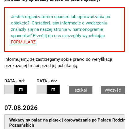
Jesteś organizatorem spaceru lub oprowadzania po
obiekcie? Chciałbyś, aby informacje o wydarzeniu
znalazły się na naszej stronie w harmonogramie
spacerów? Prześlij do nas szczegóły wypełniając
FORMULARZ
Informujemy, że zastrzegamy sobie prawo do weryfikacji
przekazanej treści przed jej publikacją.
DATA - od:
DATA - do:
szukaj
wyczyść
07.08.2026
pn.
pn.
wt.
wt.
śr.
ś
27
27
28
28
29
Wakacyjny pałac na piątek | oprowadzanie po Pałacu Rodziny
Poznańskich
3
3
4
4
5