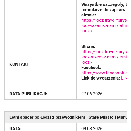
Wszystkie szczegóły, te
formularze do zapisów zn
stronie:
https://lodz.travel/turyst
lodz-razem-z-nami/letnie
lodzi/
Strona:
https://lodz.travel/turyst
lodz-razem-z-nami/letnie
lodzi/
KONTAKT:
Facebook:
https://www.facebook.co
Link do wydarzenia:
LINK
DATA PUBLIKACJI:
27.06.2026
Letni spacer po Łodzi z przewodnikiem | Stare Miasto i Manuf
DATA:
09.08.2026