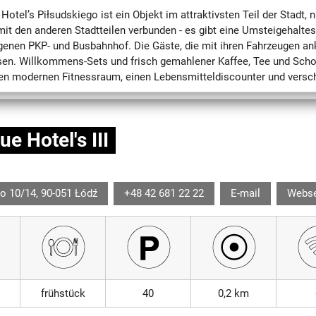
Hotel’s Piłsudskiego ist ein Objekt im attraktivsten Teil der Stadt
 mit den anderen Stadtteilen verbunden - es gibt eine Umsteigehaltest
genen PKP- und Busbahnhof. Die Gäste, die mit ihren Fahrzeugen a
en. Willkommens-Sets und frisch gemahlener Kaffee, Tee und Schok
nen modernen Fitnessraum, einen Lebensmitteldiscounter und versch
ue Hotel's III
o 10/14, 90-051 Łódź
+48 42 681 22 22
E-mail
Webse
frühstück
40
0,2 km