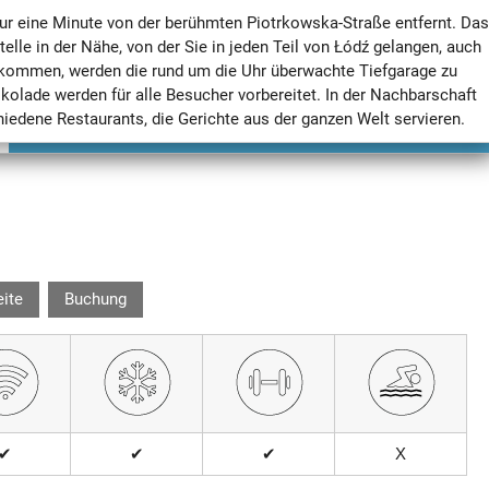
, nur eine Minute von der berühmten Piotrkowska-Straße entfernt. Das
PL
EN
FR
DE
RU
UA
CZ
elle in der Nähe, von der Sie in jeden Teil von Łódź gelangen, auch
nkommen, werden die rund um die Uhr überwachte Tiefgarage zu
olade werden für alle Besucher vorbereitet. In der Nachbarschaft
iedene Restaurants, die Gerichte aus der ganzen Welt servieren.
ite
Buchung
✔
✔
✔
Х