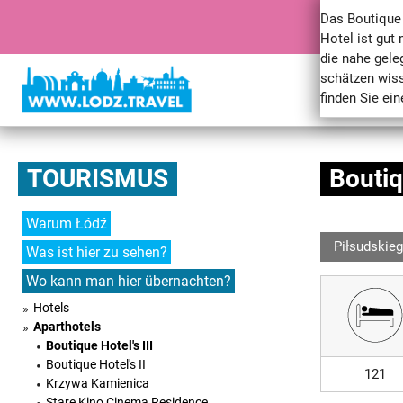
Das Boutique 
Hotel ist gut
die nahe gele
schätzen wiss
finden Sie ei
TOURISMUS
Boutiq
Warum Łódź
Piłsudskieg
Was ist hier zu sehen?
Wo kann man hier übernachten?
Hotels
Aparthotels
Boutique Hotel's III
Boutique Hotel's II
121
Krzywa Kamienica
Stare Kino Cinema Residence