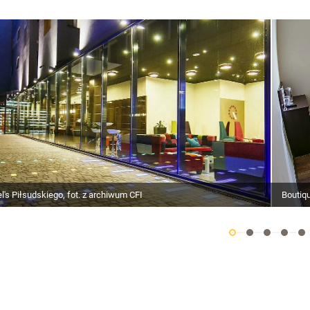
l's Piłsudskiego, fot. z archiwum CFI
Boutiqu