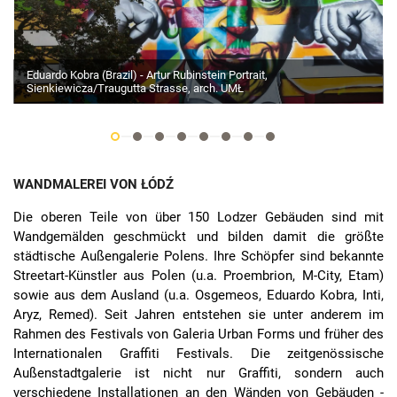
Eduardo Kobra (Brazil) - Artur Rubinstein Portrait,
Sienkiewicza/Traugutta Strasse, arch. UMŁ
WANDMALEREI VON ŁÓDŹ
Die oberen Teile von über 150 Lodzer Gebäuden sind mit
Wandgemälden geschmückt und bilden damit die größte
städtische Außengalerie Polens. Ihre Schöpfer sind bekannte
Streetart-Künstler aus Polen (u.a. Proembrion, M-City, Etam)
sowie aus dem Ausland (u.a. Osgemeos, Eduardo Kobra, Inti,
Aryz, Remed). Seit Jahren entstehen sie unter anderem im
Rahmen des Festivals von Galeria Urban Forms und früher des
Internationalen Graffiti Festivals. Die zeitgenössische
Außenstadtgalerie ist nicht nur Graffiti, sondern auch
verschiedene Installationen an den Wänden von Gebäuden -