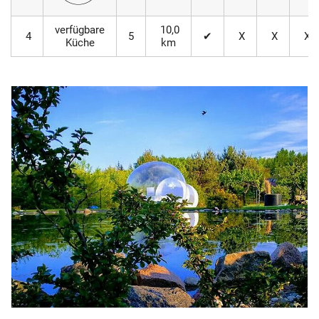
verfügbare
10,0
4
5
✔
X
X
X
Küche
km