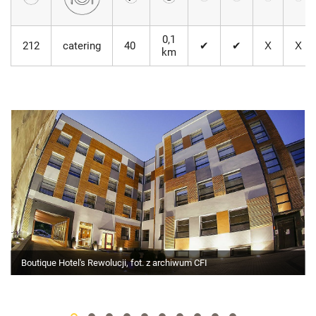
0,1
212
catering
40
✔
✔
Х
Х
km
Boutique Hotel's Rewolucji, fot. z archiwum CFI