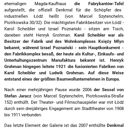
ehemaligen Magda-Kaufhaus
die Fabrykantów-Tafel
aufgestellt, die offiziell Denkmal für die Schöpfer des
industriellen Łódź heißt (von Marcel Szytenchelm,
Piotrkowska 30/32). Die mächtigsten Fabrikbesitzer von Łódź -
Karol Scheibler und Izrael Poznański - sitzen am Tisch,
daneben steht Henryk Grohman.
Karol Scheibler war als
Besitzer der Fabrik und des Wohnkomplexes Księży Młyn
bekannt, während Izrael Poznański - sein Hauptkonkurrent -
den Fabrikkomplex besaß, der heute als Kultur-, Einkaufs- und
Unterhaltungszentrum Manufaktura bekannt ist. Henryk
Grohman hingegen leitete 1921 die fusionierten Fabriken von
Karol Scheibler und Ludwik Grohman. Auf diese Weise
entstand eines der größten Baumwollunternehmen in Europa.
Nach einer mehrjährigen Pause wurde 2006
der Sessel von
Stefan Jaracz
(von Marcel Szytenchelm, Piotrkowska-Straße
152) enthüllt. Der Theater- und Filmschauspieler war mit Łódź
durch sein dreijähriges Engagement am Stadttheater von 1908
bis 1911 verbunden.
Das letzte Element der Galerie ist das 2007 enthüllte
Denkmal