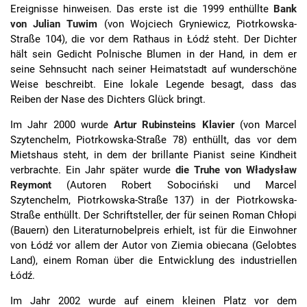
Ereignisse hinweisen. Das erste ist die 1999 enthüllte
Bank
von Julian Tuwim
(von Wojciech Gryniewicz, Piotrkowska-
Straße 104), die vor dem Rathaus in Łódź steht. Der Dichter
hält sein Gedicht Polnische Blumen in der Hand, in dem er
seine Sehnsucht nach seiner Heimatstadt auf wunderschöne
Weise beschreibt. Eine lokale Legende besagt, dass das
Reiben der Nase des Dichters Glück bringt.
Im Jahr 2000 wurde
Artur Rubinsteins Klavier
(von Marcel
Szytenchelm, Piotrkowska-Straße 78) enthüllt, das vor dem
Mietshaus steht, in dem der brillante Pianist seine Kindheit
verbrachte. Ein Jahr später wurde
die Truhe von Władysław
Reymont
(Autoren Robert Sobociński und Marcel
Szytenchelm, Piotrkowska-Straße 137) in der Piotrkowska-
Straße enthüllt. Der Schriftsteller, der für seinen Roman Chłopi
(Bauern) den Literaturnobelpreis erhielt, ist für die Einwohner
von Łódź vor allem der Autor von Ziemia obiecana (Gelobtes
Land), einem Roman über die Entwicklung des industriellen
Łódź.
Im Jahr 2002 wurde auf einem kleinen Platz vor dem