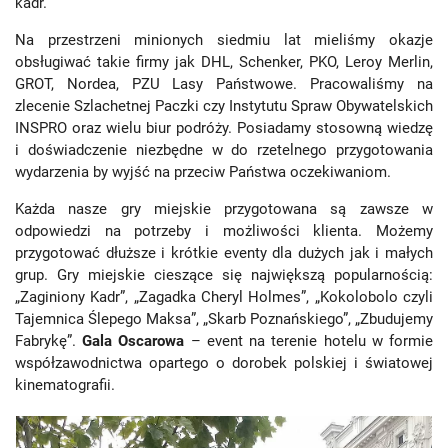
kadr.
Na przestrzeni minionych siedmiu lat mieliśmy okazje
obsługiwać takie firmy jak DHL, Schenker, PKO, Leroy Merlin,
GROT, Nordea, PZU Lasy Państwowe. Pracowaliśmy na
zlecenie Szlachetnej Paczki czy Instytutu Spraw Obywatelskich
INSPRO oraz wielu biur podróży. Posiadamy stosowną wiedzę
i doświadczenie niezbędne w do rzetelnego przygotowania
wydarzenia by wyjść na przeciw Państwa oczekiwaniom.
Każda nasze gry miejskie przygotowana są zawsze w
odpowiedzi na potrzeby i możliwości klienta. Możemy
przygotować dłuższe i krótkie eventy dla dużych jak i małych
grup. Gry miejskie cieszące się największą popularnością:
„Zaginiony Kadr”, „Zagadka Cheryl Holmes”, „Kokolobolo czyli
Tajemnica Ślepego Maksa”, „Skarb Poznańskiego”, „Zbudujemy
Fabrykę”.
Gala Oscarowa
– event na terenie hotelu w formie
współzawodnictwa opartego o dorobek polskiej i światowej
kinematografii.