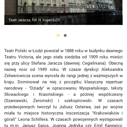
Teatr Jaracza, fot. H. Koper/ŁOT
Teatr Polski w Łodzi powstał w 1888 roku w budynku dawnego
Teatru Victoria, ale jego stała siedziba od 1909 roku mieści
się przy ulicy Stefana Jaracza (dawniej: Cegielniana). Obecną
nazwę nosi od 1949 roku. W czasie dyrekcji Aleksandra
Zelwerowicza scena wyrosła do rangi jednej z ważniejszych w
kraju. Dominował na niej z początku klasyczny repertuar
narodowy - "Dziady" w opracowaniu Wyspiańskiego, teksty
Słowackiego i Krasińskiego - a później współczesny
(Szaniawski, Żeromski) i szekspirowski. W czasach
przedwojennych tworzył tu Juliusz Osterwa, zaś po wojnie
miała tu miejsce historyczna inscenizacja "Krakowiaków i
górali" Leona Schillera. W czasach powojennych występowali
tu m.in. Janusz Gajos, Joanna Jędryka czy Emil Karewicz,