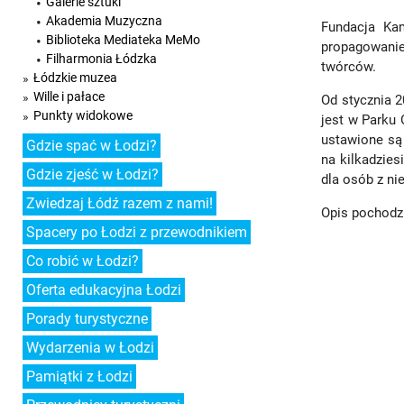
Galerie sztuki
Akademia Muzyczna
Fundacja Kam
Biblioteka Mediateka MeMo
propagowanie 
Filharmonia Łódzka
twórców.
Łódzkie muzea
Wille i pałace
Od stycznia 
Punkty widokowe
jest w Parku 
ustawione są 
Gdzie spać w Łodzi?
na kilkadzie
Gdzie zjeść w Łodzi?
dla osób z ni
Zwiedzaj Łódź razem z nami!
Opis pochodz
Spacery po Łodzi z przewodnikiem
Co robić w Łodzi?
Oferta edukacyjna Łodzi
Porady turystyczne
Wydarzenia w Łodzi
Pamiątki z Łodzi