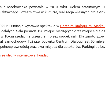
ila Maćkowiaka powstała w 2010 roku. Celem statutowym Funda
aktywnego uczestnictwa w kulturze, realizacja własnych projektów
2022 r. Fundacja wystawia spektakle w
Centrum Dialogu im. Marka
Ocalałych. Sala posiada 196 miejsc siedzących oraz miejsce dla 
w 10-ciu rzędach z przejściem przez środek sali. Dla zmotoryzow
siąt samochodów. Tuż przy budynku Centrum Dialogu jest 50 mie
epełnosprawnością oraz dwa miejsca dla autokarów. Parkingi są bez
i
ze strony internetowej Fundacji
.