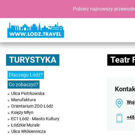
Pobierz najnowszy przewodn
TURYSTYKA
Teatr
Dlaczego Łódź?
Co zobaczyć?
Kontak
Ulica Piotrkowska
Manufaktura
Woj
Orientarium ZOO Łódź
Księży Młyn
+48
EC1 Łódź - Miasto Kultury
Łódzkie Murale
Ulica Włókiennicza