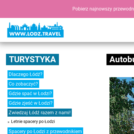
Pobierz najnowszy przewodn
TURYSTYKA
Autobu
Dlaczego Łódź?
Co zobaczyć?
Gdzie spać w Łodzi?
Gdzie zjeść w Łodzi?
Zwiedzaj Łódź razem z nami!
Letnie spacery po Łodzi
Spacery po Łodzi z przewodnikiem