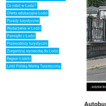
Co robić w Łodzi?
Oferta edukacyjna Łodzi
Porady turystyczne
Wydarzenia w Łodzi
Pamiątki z Łodzi
Przewodnicy turystyczni
Zorganizuj wycieczkę do Łodzi
Region Łódzki
Łódź Polską Marką Turystyczną
, lodzkie l
Autobus