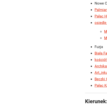
Nowe C
Palmiar
Pałac H
osiedle
M
M
Fuzja
Biała F
kościół
Archika
Art_ink
Beczki
Pałac K
Kierune