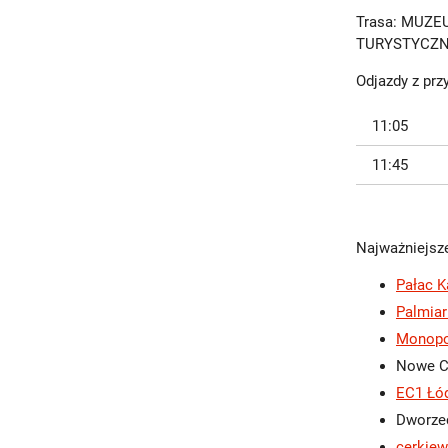
Trasa: MUZEU
TURYSTYCZ
Odjazdy z pr
11:05
11:45
Najważniejsze
Pałac K
Palmiar
Monopo
Nowe C
EC1 Łód
Dworze
cerkiew