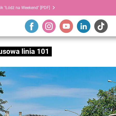
ik "Łódź na Weekend" [PDF]
sowa linia 101