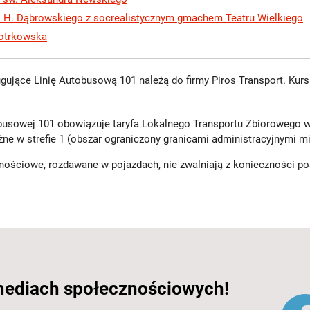
. H. Dąbrowskiego z socrealistycznym gmachem Teatru Wielkiego
iotrkowska
gujące Linię Autobusową 101 należą do firmy Piros Transport. Kurs
obusowej 101 obowiązuje taryfa Lokalnego Transportu Zbiorowego w
e w strefie 1 (obszar ograniczony granicami administracyjnymi mi
znościowe, rozdawane w pojazdach, nie zwalniają z konieczności po
mediach społecznościowych!