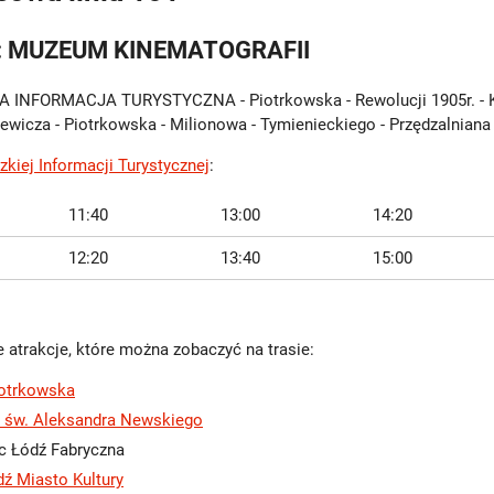
k: MUZEUM KINEMATOGRAFII
A INFORMACJA TURYSTYCZNA - Piotrkowska - Rewolucji 1905r. - Kil
iewicza - Piotrkowska - Milionowa - Tymienieckiego - Przędzalni
zkiej Informacji Turystycznej
:
11:40
13:00
14:20
12:20
13:40
15:00
 atrakcje, które można zobaczyć na trasie:
iotrkowska
 św. Aleksandra Newskiego
c Łódź Fabryczna
ź Miasto Kultury