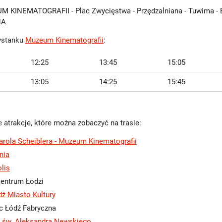
M KINEMATOGRAFII - Plac Zwycięstwa - Przędzalniana - Tuwima 
NA
zystanku
Muzeum Kinematografii
:
12:25
13:45
15:05
13:05
14:25
15:45
 atrakcje, które można zobaczyć na trasie:
arola Scheiblera - Muzeum Kinematografii
nia
lis
entrum Łodzi
ź Miasto Kultury
c Łódź Fabryczna
 św. Aleksandra Newskiego