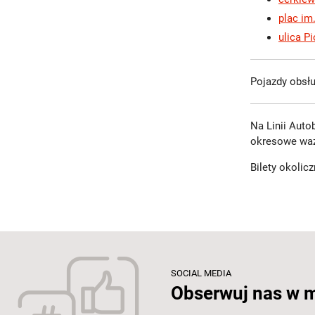
plac im
ulica P
Pojazdy obsłu
Na Linii Aut
okresowe ważn
Bilety okolic
SOCIAL MEDIA
Obserwuj nas w 