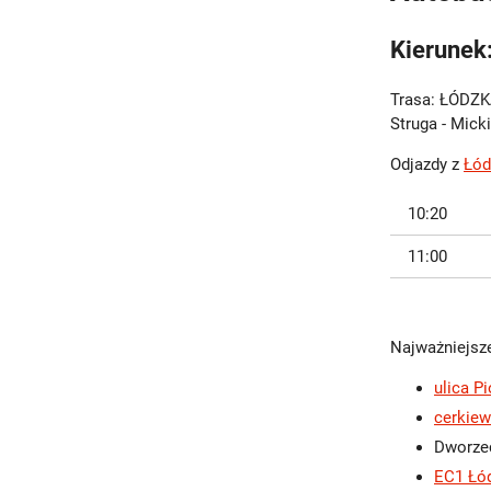
Kierune
Trasa: ŁÓDZK
Struga - Mick
Odjazdy z
Łód
10:20
11:00
Najważniejsze
ulica P
cerkiew
Dworze
EC1 Łód