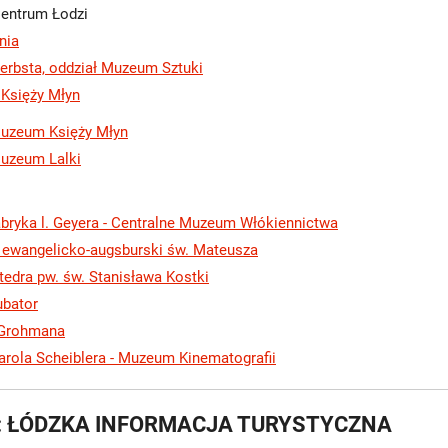
entrum Łodzi
nia
erbsta, oddział Muzeum Sztuki
 Księży Młyn
uzeum Księży Młyn
uzeum Lalki
abryka l. Geyera - Centralne Muzeum Włókiennictwa
 ewangelicko-augsburski św. Mateusza
tedra pw. św. Stanisława Kostki
ubator
 Grohmana
arola Scheiblera - Muzeum Kinematografii
k: ŁÓDZKA INFORMACJA TURYSTYCZNA