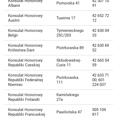
Konsulat Honorowy
42 307 10
Pomorska 41
Albanii
91
Konsulat Honorowy
42 652 72
Tuwima 17
Austrii
12
Konsulat Honorowy
Tymienieckiego
42 630 04
Belgii
25C/203
33
Konsulat Honorowy
42 630 69
Piotrkowska 89
Królestwa Dani
52
Konsulat Honorowy
Skłodowskiej-
42 665 54
Republiki Czeskiej
Curie 11
59
Konsulat Honorowy
42 633 71
Piotrkowska
Republiki Federalnej
00; 601
111
Niemiec
224 037
Konsulat Honorowy
Kamińskiego
Republiki Finlandii
27a
Konsulat Honorowy
505 104
Pawilońska 47
Republiki Francuskiej
817