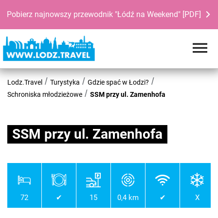
Pobierz najnowszy przewodnik "Łódź na Weekend" [PDF]
Lodz.Travel
Turystyka
Gdzie spać w Łodzi?
Schroniska młodzieżowe
SSM przy ul. Zamenhofa
SSM przy ul. Zamenhofa
72
✔
15
0,4 km
✔
X