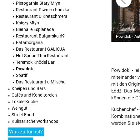
Pierogarnia Stary Młyn
Restaurant Piwnica Łódzka
Restaurant U Kretschmera
Księży Młyn
Bierhalle Esplanada
Restaurant Bułgarska 69
Powidok - Au
Fatamorgana
Das Restaurant GALICJA
Hot Spoon Thai Restaurant
Teremok Knödel Bar
Powidok
Powidok - ei
Spatif
miteinander v
Das Restaurant u Milscha
mit den Origi
Kneipen und Bars
Łódź. Das Men
Cafés und Konditoreien
können die Gä
Lokale Küche
Weingut
Küchenchef - 
Street Food
Kombinationen
Kulinarische Workshops
werden Sie si
Was zu tun ist?