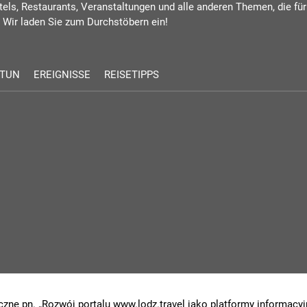
tels, Restaurants, Veranstaltungen und alle anderen Themen, die für
 Wir laden Sie zum Durchstöbern ein!
 TUN
EREIGNISSE
REISETIPPS
czne pn. „Rozwój portalu www.lodz.travel jako platformy informacyjn