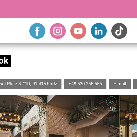
ok
ci Platz 8 #1U, 91-415 Łódź
+48 530 255 555
E-mail