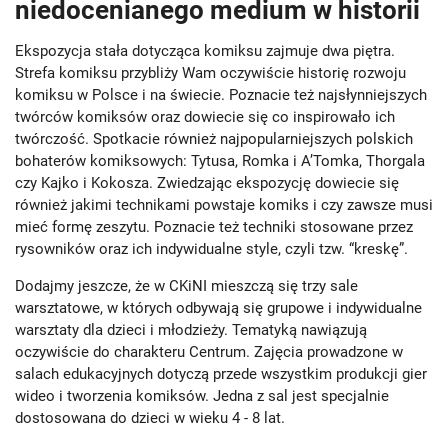
niedocenianego medium w historii
Ekspozycja stała dotycząca komiksu zajmuje dwa piętra.
Strefa komiksu przybliży Wam oczywiście historię rozwoju
komiksu w Polsce i na świecie. Poznacie też najsłynniejszych
twórców komiksów oraz dowiecie się co inspirowało ich
twórczość. Spotkacie również najpopularniejszych polskich
bohaterów komiksowych: Tytusa, Romka i A’Tomka, Thorgala
czy Kajko i Kokosza. Zwiedzając ekspozycję dowiecie się
również jakimi technikami powstaje komiks i czy zawsze musi
mieć formę zeszytu. Poznacie też techniki stosowane przez
rysowników oraz ich indywidualne style, czyli tzw. “kreskę”.
Dodajmy jeszcze, że w CKiNI mieszczą się trzy sale
warsztatowe, w których odbywają się grupowe i indywidualne
warsztaty dla dzieci i młodzieży. Tematyką nawiązują
oczywiście do charakteru Centrum. Zajęcia prowadzone w
salach edukacyjnych dotyczą przede wszystkim produkcji gier
wideo i tworzenia komiksów. Jedna z sal jest specjalnie
dostosowana do dzieci w wieku 4 - 8 lat.