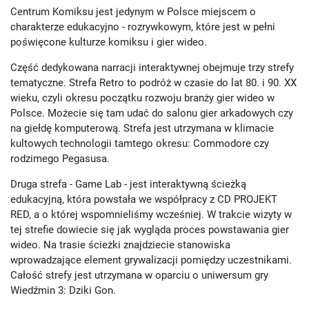
Centrum Komiksu jest jedynym w Polsce miejscem o
charakterze edukacyjno - rozrywkowym, które jest w pełni
poświęcone kulturze komiksu i gier wideo.
Część dedykowana narracji interaktywnej obejmuje trzy strefy
tematyczne. Strefa Retro to podróż w czasie do lat 80. i 90. XX
wieku, czyli okresu początku rozwoju branży gier wideo w
Polsce. Możecie się tam udać do salonu gier arkadowych czy
na giełdę komputerową. Strefa jest utrzymana w klimacie
kultowych technologii tamtego okresu: Commodore czy
rodzimego Pegasusa.
Druga strefa - Game Lab - jest interaktywną ścieżką
edukacyjną, która powstała we współpracy z CD PROJEKT
RED, a o której wspomnieliśmy wcześniej. W trakcie wizyty w
tej strefie dowiecie się jak wygląda proces powstawania gier
wideo. Na trasie ścieżki znajdziecie stanowiska
wprowadzające element grywalizacji pomiędzy uczestnikami.
Całość strefy jest utrzymana w oparciu o uniwersum gry
Wiedźmin 3: Dziki Gon.