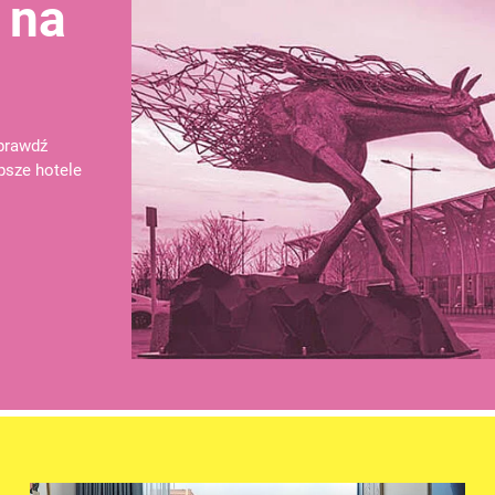
 na
prawdź
psze hotele