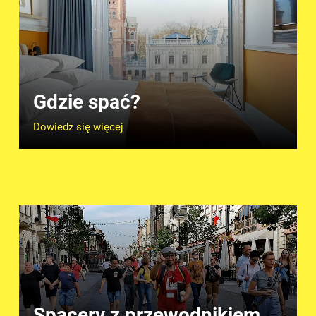
Gdzie spać?
Dowiedz się więcej
Spacery z przewodnikiem