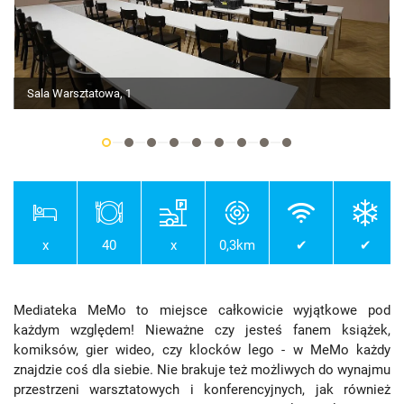
Sala Warsztatowa, 1
x
40
x
0,3km
✔
✔
Mediateka MeMo to miejsce całkowicie wyjątkowe pod
każdym względem! Nieważne czy jesteś fanem książek,
komiksów, gier wideo, czy klocków lego - w MeMo każdy
znajdzie coś dla siebie. Nie brakuje też możliwych do wynajmu
przestrzeni warsztatowych i konferencyjnych, jak również