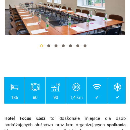
186
80
90
1,4 km
✔
✔
Hotel Focus Łódź
to doskonałe miejsce dla osób
podróżujących służbowo oraz firm organizujących
spotkania