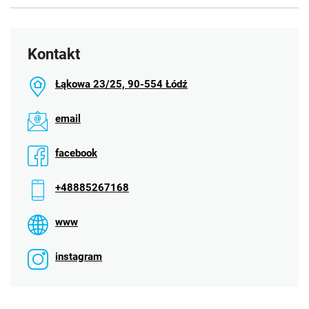
D
60
30
30
Kontakt
Łąkowa 23/25, 90-554 Łódź
email
facebook
+48885267168
www
instagram