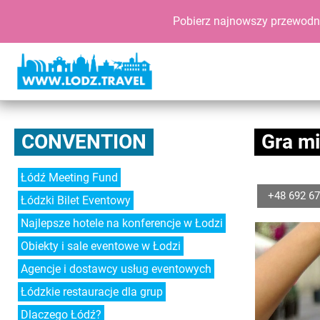
Pobierz najnowszy przewodn
CONVENTION
Gra mi
Łódź Meeting Fund
+48 692 67
Łódzki Bilet Eventowy
Najlepsze hotele na konferencje w Łodzi
Obiekty i sale eventowe w Łodzi
Agencje i dostawcy usług eventowych
Łódzkie restauracje dla grup
Dlaczego Łódź?