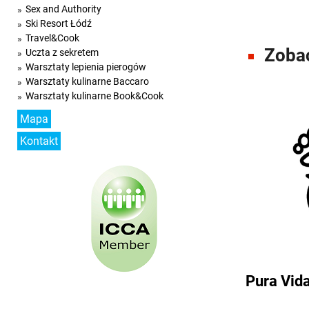
Sex and Authority
Ski Resort Łódź
Travel&Cook
Zobac
Uczta z sekretem
Warsztaty lepienia pierogów
Warsztaty kulinarne Baccaro
Warsztaty kulinarne Book&Cook
Mapa
Kontakt
Pura Vida