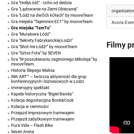
Gra "HollyŁódź" - Ucho od śledzia
Gra "Lądowanie na Ziemi Obiecanej"
organizato
Gra "Łódź na dwÓch kOłach" by mooveTeam
Gra miejska "Tajemnice EC1” by mooveTeam
Acora Even
Gra miejska "TamTu"
Gra "Muralowa Łódź"
Gra "Sekrety Fabrykanckiej Łodzi"
Filmy p
Gra "Shot me Łódź!” by mooveTeam
Gra "Sztos Fota” by SEVEN
Gra "W poszukiwaniu zaginionego Mikołaja" by
mooveTeam
Historia Ślepego Maksa
INK-ART™ – twórcza aktywność dla grup
konferencyjnych i biznesowych w Łodzi
Immersyjny spektakl
Kapela historyczna "Bigiel Banda"
Kolacja degustacyjna Book&Cook
Kolacja w ciemności
Przejazd imprezowym tramwajem
Przejazd zabytkowym tramwajem
Pura Vida – Flash Bike
Seven Arena