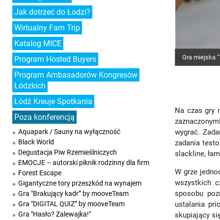
Jak dotrzeć do Łodzi?
Wirtualny Fam Trip
Katalog MICE
Gra miejska 
Program Hosted Buyers
Program Ambasadorów Kongresów
Łódzkich
Łódź Kreuje Spotkania
Na czas gry 
Poza konferencją
zaznaczonymi 
Aquapark / Sauny na wyłączność
wygrać. Zada
Black World
zadania testo
Degustacja Piw Rzemieślniczych
slackline, ła
EMOCJE – autorski piknik rodzinny dla firm
W grze jedno
Forest Escape
wszystkich c
Gigantyczne tory przeszkód na wynajem
sposobu pozn
Gra "Brakujący kadr” by mooveTeam
Gra "DIGITAL QUIZ” by mooveTeam
ustalania pri
Gra "Hasło? Zalewajka!"
skupiający si