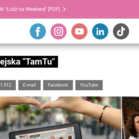
ik "Łódź na Weekend" [PDF]
ejska "TamTu"
1 012
E-mail
Facebook
YouTube