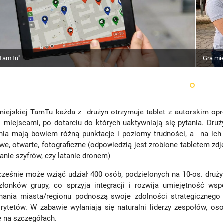
Gra mi
"TamTu"
miejskiej TamTu każda z drużyn otrzymuje tablet z autorskim op
miejscami, po dotarciu do których uaktywniają się pytania. Druż
nia mają bowiem różną punktacje i poziomy trudności, a na ic
we, otwarte, fotograficzne (odpowiedzią jest zrobione tabletem zdj
manie szyfrów, czy latanie dronem).
cześnie może wziąć udział 400 osób, podzielonych na 10-os. druż
złonków grupy, co sprzyja integracji i rozwija umiejętność wsp
ania miasta/regionu podnoszą swoje zdolności strategicznego
orytetów. W zabawie wyłaniają się naturalni liderzy zespołów, oso
ę na szczegółach.