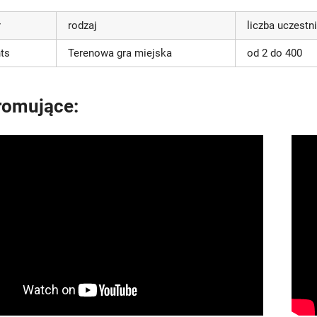
r
rodzaj
liczba uczestn
ts
Terenowa gra miejska
od 2 do 400
romujące: