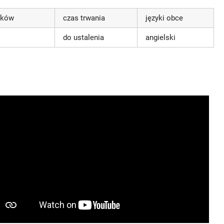
ików
czas trwania
języki obce
do ustalenia
angielski