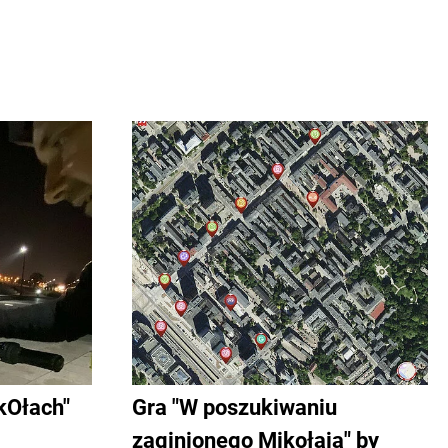
kOłach"
Gra "W poszukiwaniu
zaginionego Mikołaja" by