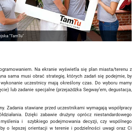
ejska "TamTu"
rogramowaniem. Na ekranie wyświetla się plan miasta/terenu z
yna sama musi obrać strategię, których zadań się podejmie, by
h wykonanie uczestnicy mają określony czas. Do wyboru mamy
ęcie) lub zadanie specjalne (przejażdżka Segway’em, degustacja,
yny. Zadania stawiane przed uczestnikami wymagają współpracy
ółdziałania. Dzięki zabawie drużyny oprócz niestandardowego
 myślenia i szybkiego podejmowania decyzji, czy wspólnego
by o lepszej orientacji w terenie i podzielności uwagi oraz Ci