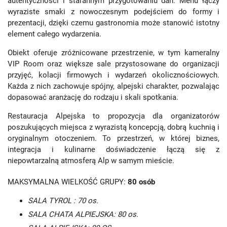
autentyczności i starannym przygotowaniu dań. Menu łączy
wyraziste smaki z nowoczesnym podejściem do formy i
prezentacji, dzięki czemu gastronomia może stanowić istotny
element całego wydarzenia.
Obiekt oferuje zróżnicowane przestrzenie, w tym kameralny
VIP Room oraz większe sale przystosowane do organizacji
przyjęć, kolacji firmowych i wydarzeń okolicznościowych.
Każda z nich zachowuje spójny, alpejski charakter, pozwalając
dopasować aranżację do rodzaju i skali spotkania.
Restauracja Alpejska to propozycja dla organizatorów
poszukujących miejsca z wyrazistą koncepcją, dobrą kuchnią i
oryginalnym otoczeniem. To przestrzeń, w której biznes,
integracja i kulinarne doświadczenie łączą się z
niepowtarzalną atmosferą Alp w samym mieście.
MAKSYMALNA WIELKOŚĆ GRUPY:
80 osób
SALA TYROL : 70 os.
SALA CHATA ALPIEJSKA: 80 os.