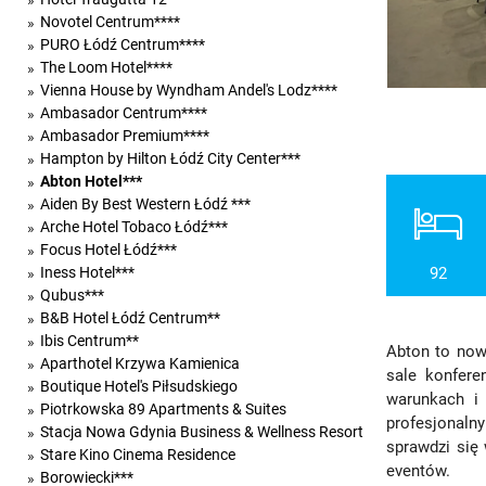
Novotel Centrum****
PURO Łódź Centrum****
The Loom Hotel****
Vienna House by Wyndham Andel's Lodz****
Ambasador Centrum****
Ambasador Premium****
Hampton by Hilton Łódź City Center***
Abton Hotel***
Aiden By Best Western Łódź ***
Arche Hotel Tobaco Łódź***
Focus Hotel Łódź***
Iness Hotel***
92
Qubus***
B&B Hotel Łódź Centrum**
Ibis Centrum**
Abton to now
Aparthotel Krzywa Kamienica
sale konfere
Boutique Hotel's Piłsudskiego
warunkach i 
Piotrkowska 89 Apartments & Suites
profesjonaln
Stacja Nowa Gdynia Business & Wellness Resort
sprawdzi się
Stare Kino Cinema Residence
eventów.
Borowiecki***