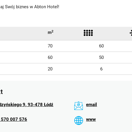
jaj Swój biznes w Abton Hotel!
2
m
70
60
60
50
20
6
t
dzyńskiego 9, 93-478 Łódź
email
 570 007 576
www