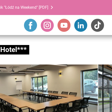
ik "Łódź na Weekend" [PDF]
Hotel***