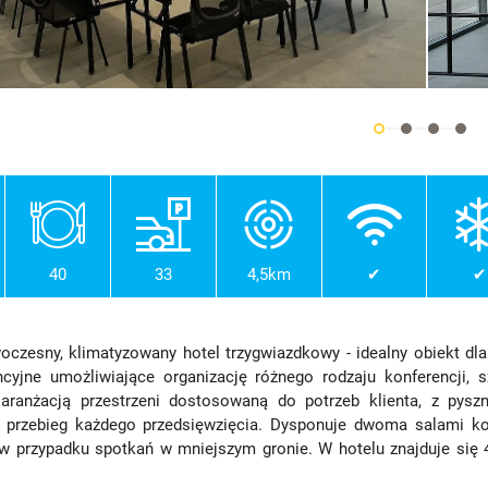
40
33
4,5km
✔
✔
oczesny, klimatyzowany hotel trzygwiazdkowy - idealny obiekt d
ncyjne umożliwiające organizację różnego rodzaju konferencji,
aranżacją przestrzeni dostosowaną do potrzeb klienta, z py
y przebieg każdego przedsięwzięcia. Dysponuje dwoma salami k
 w przypadku spotkań w mniejszym gronie. W hotelu znajduje się