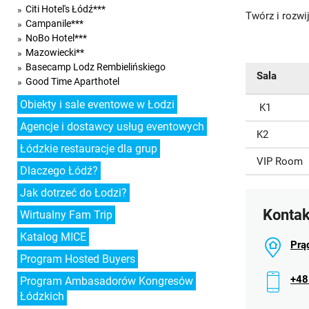
Citi Hotel's Łódź***
Twórz i rozwi
Campanile***
NoBo Hotel***
Mazowiecki**
Basecamp Lodz Rembielińskiego
Sala
Good Time Aparthotel
Obiekty i sale eventowe w Łodzi
K1
Agencje i dostawcy usług eventowych
K2
Łódzkie restauracje dla grup
VIP Room
Dlaczego Łódź?
Jak dotrzeć do Łodzi?
Kontak
Wirtualny Fam Trip
Katalog MICE
Prą
Program Hosted Buyers
+48
Program Ambasadorów Kongresów
Łódzkich