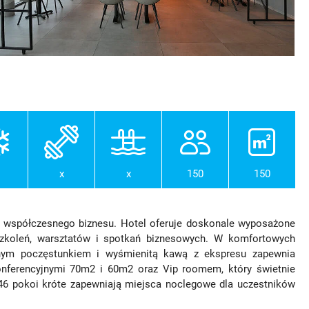
x
x
150
150
la współczesnego biznesu. Hotel oferuje doskonale wyposażone
 szkoleń, warsztatów i spotkań biznesowych. W komfortowych
sznym poczęstunkiem i wyśmienitą kawą z ekspresu zapewnia
onferencyjnymi 70m2 i 60m2 oraz Vip roomem, który świetnie
 46 pokoi króte zapewniają miejsca noclegowe dla uczestników