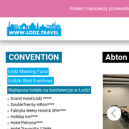
Pobierz najnowszy przewodn
CONVENTION
Abton 
Łódź Meeting Fund
Łódzki Bilet Eventowy
Najlepsze hotele na konferencje w Łodzi
Grand Hotel Łódź *****
DoubleTree by Hilton****
Fabryka Wełny Hotel & SPA****
Holiday Inn****
Hotel Pietryna****
Hotel Traugutta 12****