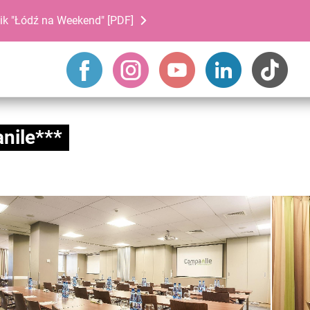
ik "Łódź na Weekend" [PDF]
nile***