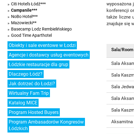
wyposażona je
Citi Hotel's Łódź***
konferencji o
Campanile***
NoBo Hotel***
także liczne
Mazowiecki**
znajduje się 
Basecamp Lodz Rembielińskiego
Good Time Aparthotel
Obiekty i sale eventowe w Łodzi
Sala/Room
Agencje i dostawcy usług eventowych
Sala Aksam
Łódzkie restauracje dla grup
Dlaczego Łódź?
Sala Kasz
Jak dotrzeć do Łodzi?
Sala Jedw
Wirtualny Fam Trip
Sala Aksam
Katalog MICE
Sala Kasz
Program Hosted Buyers
Aksamitna
Program Ambasadorów Kongresów
Łódzkich