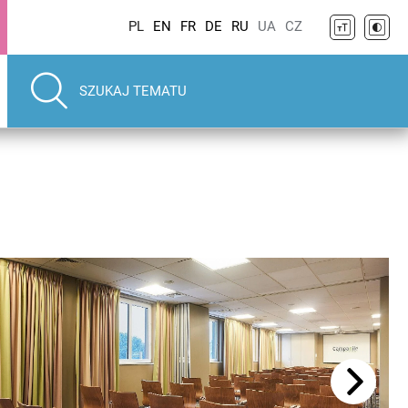
PL
EN
FR
DE
RU
UA
CZ