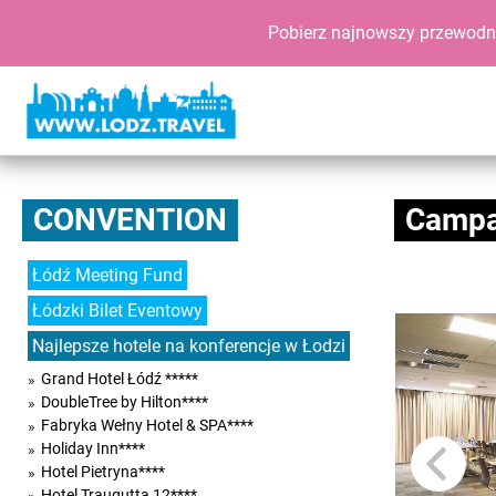
Pobierz najnowszy przewodn
CONVENTION
Campa
Łódź Meeting Fund
Łódzki Bilet Eventowy
Najlepsze hotele na konferencje w Łodzi
Grand Hotel Łódź *****
DoubleTree by Hilton****
Fabryka Wełny Hotel & SPA****
Holiday Inn****
Hotel Pietryna****
Hotel Traugutta 12****