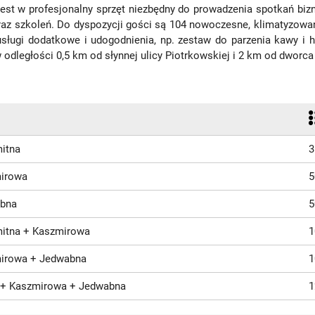
st w profesjonalny sprzęt niezbędny do prowadzenia spotkań bizn
raz szkoleń. Do dyspozycji gości są 104 nowoczesne, klimatyzowa
 usługi dodatkowe i udogodnienia, np. zestaw do parzenia kawy i
w odległości 0,5 km od słynnej ulicy Piotrkowskiej i 2 km od dwor
itna
3
mirowa
5
abna
5
itna + Kaszmirowa
1
mirowa + Jedwabna
1
 + Kaszmirowa + Jedwabna
1