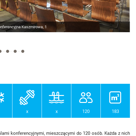
onferencyjna Kaszmirowa, 1
x
x
120
183
alami konferencyjnymi, mieszczącymi do 120 osób. Każda z nich