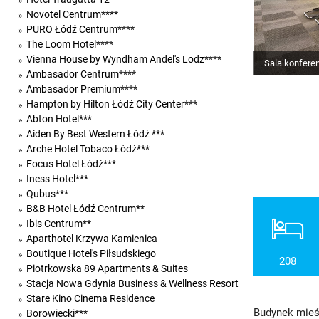
Novotel Centrum****
PURO Łódź Centrum****
The Loom Hotel****
Vienna House by Wyndham Andel's Lodz****
Sala konfere
Ambasador Centrum****
Ambasador Premium****
Hampton by Hilton Łódź City Center***
Abton Hotel***
Aiden By Best Western Łódź ***
Arche Hotel Tobaco Łódź***
Focus Hotel Łódź***
Iness Hotel***
Qubus***
B&B Hotel Łódź Centrum**
Ibis Centrum**
Aparthotel Krzywa Kamienica
Boutique Hotel's Piłsudskiego
208
Piotrkowska 89 Apartments & Suites
Stacja Nowa Gdynia Business & Wellness Resort
Stare Kino Cinema Residence
Budynek mieśc
Borowiecki***