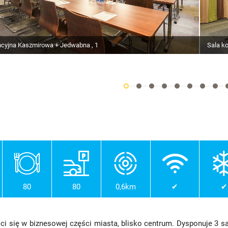
ncyjna Kaszmirowa + Jedwabna , 1
Sala k
80
80
0,6km
✔
✔
i się w biznesowej części miasta, blisko centrum. Dysponuje 3 s