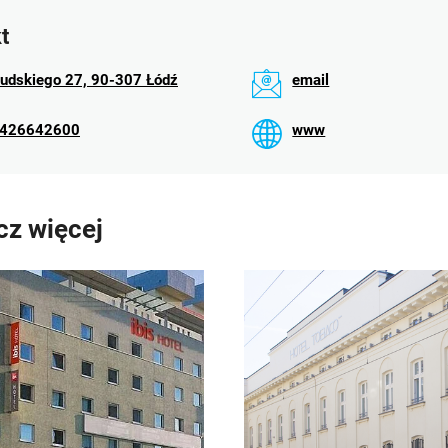
t
sudskiego 27, 90-307 Łódź
email
426642600
www
z więcej