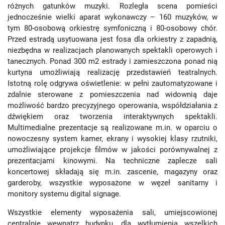
różnych gatunków muzyki. Rozległa scena pomieści
jednocześnie wielki aparat wykonawczy – 160 muzyków, w
tym 80-osobową orkiestrę symfoniczną i 80-osobowy chór.
Przed estradą usytuowana jest fosa dla orkiestry z zapadnią,
niezbędna w realizacjach planowanych spektakli operowych i
tanecznych. Ponad 300 m2 estrady i zamieszczona ponad nią
kurtyna umożliwiają realizację przedstawień teatralnych.
Istotną rolę odgrywa oświetlenie: w pełni zautomatyzowane i
zdalnie sterowane z pomieszczenia nad widownią daje
możliwość bardzo precyzyjnego operowania, współdziałania z
dźwiękiem oraz tworzenia interaktywnych spektakli.
Multimedialne prezentacje są realizowane m.in. w oparciu o
nowoczesny system kamer, ekrany i wysokiej klasy rzutniki,
umożliwiające projekcje filmów w jakości porównywalnej z
prezentacjami kinowymi. Na techniczne zaplecze sali
koncertowej składają się m.in. zascenie, magazyny oraz
garderoby, wszystkie wyposażone w węzeł sanitarny i
monitory systemu digital signage.
Wszystkie elementy wyposażenia sali, umiejscowionej
centralnie wewnątrz budynku, dla wytłumienia wszelkich