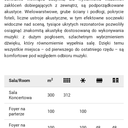
zakłóceń dobiegających z zewnątrz, są podporządkowane
akustyce. Wielowarstwowe, grube ściany i podłogi, pokrycie
foteli, liczne ustroje akustyczne, w tym efektowne soczewki
widoczne nad sceną, tysiące ukrytych rezonatorów pozwoliły
osiągnąć znakomitą akustykę dostosowaną do wykonywania
muzyki: z dużym pogłosem, szlachetnym wybrzmieniem
dźwięku, który równomiernie wypełnia salę. Dzięki temu
wszystkie miejsca – od pierwszego do ostatniego rzędu – są
komfortowe pod względem odbioru muzyki.
2
Sala/Room
m
Sala
300
312
Koncertowa
Foyer na
100
100
parterze
Foyer na
100
100
48
48