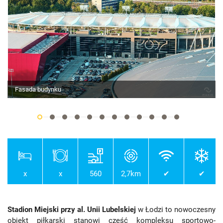
Fasada budynku
x
x
560
2,7km
✔
✔
Stadion Miejski przy al. Unii Lubelskiej
w Łodzi to nowoczesny
obiekt piłkarski stanowi część kompleksu sportowo-