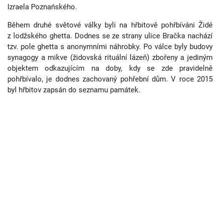
Izraela Poznańského.
Během druhé světové války byli na hřbitově pohřbíváni Židé
z lodžského ghetta. Dodnes se ze strany ulice Bračka nachází
tzv. pole ghetta s anonymními náhrobky. Po válce byly budovy
synagogy a mikve (židovská rituální lázeň) zbořeny a jediným
objektem odkazujícím na doby, kdy se zde pravidelně
pohřbívalo, je dodnes zachovaný pohřební dům. V roce 2015
byl hřbitov zapsán do seznamu památek.