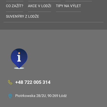
CO ZAŽÍT?
AKCE V LODŽI
TIPY NA VÝLET
SUVENÝRY Z LODŽE
+48 722 005 314
Piotrkowska 28/2U, 90-269 Łódź