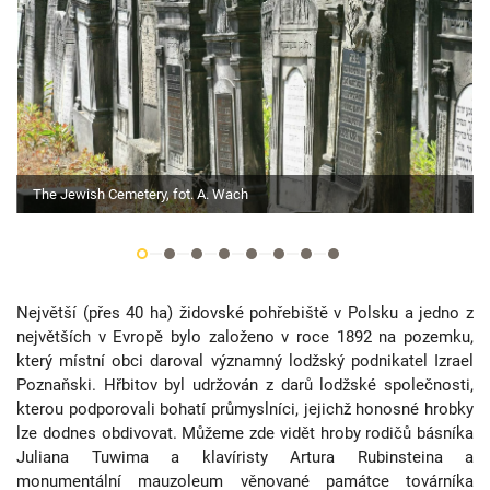
The Jewish Cemetery, fot. A. Wach
Největší (přes 40 ha) židovské pohřebiště v Polsku a jedno z
největších v Evropě bylo založeno v roce 1892 na pozemku,
který místní obci daroval významný lodžský podnikatel Izrael
Poznaňski. Hřbitov byl udržován z darů lodžské společnosti,
kterou podporovali bohatí průmyslníci, jejichž honosné hrobky
lze dodnes obdivovat. Můžeme zde vidět hroby rodičů básníka
Juliana Tuwima a klavíristy Artura Rubinsteina a
monumentální mauzoleum věnované památce továrníka