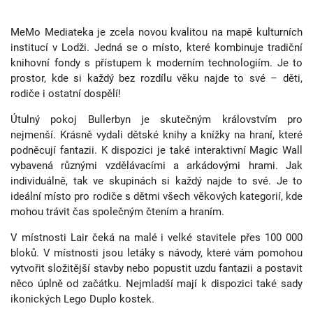
MeMo Mediateka je zcela novou kvalitou na mapě kulturních
institucí v Lodži. Jedná se o místo, které kombinuje tradiční
knihovní fondy s přístupem k moderním technologiím. Je to
prostor, kde si každý bez rozdílu věku najde to své – děti,
rodiče i ostatní dospělí!
Útulný pokoj Bullerbyn je skutečným královstvím pro
nejmenší. Krásně vydali dětské knihy a knížky na hraní, které
podněcují fantazii. K dispozici je také interaktivní Magic Wall
vybavená různými vzdělávacími a arkádovými hrami. Jak
individuálně, tak ve skupinách si každý najde to své. Je to
ideální místo pro rodiče s dětmi všech věkových kategorií, kde
mohou trávit čas společným čtením a hraním.
V místnosti Lair čeká na malé i velké stavitele přes 100 000
bloků. V místnosti jsou letáky s návody, které vám pomohou
vytvořit složitější stavby nebo popustit uzdu fantazii a postavit
něco úplně od začátku. Nejmladší mají k dispozici také sady
ikonických Lego Duplo kostek.