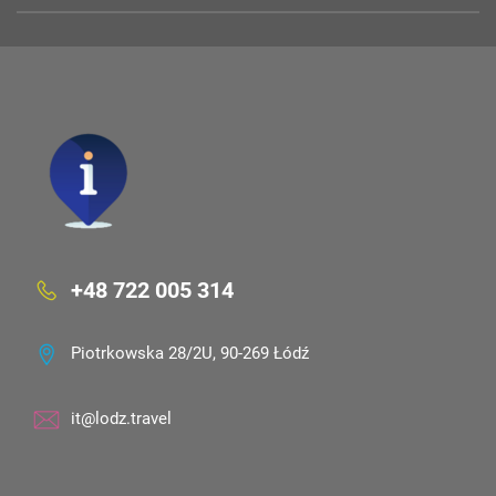
+48 722 005 314
Piotrkowska 28/2U, 90-269 Łódź
it@lodz.travel