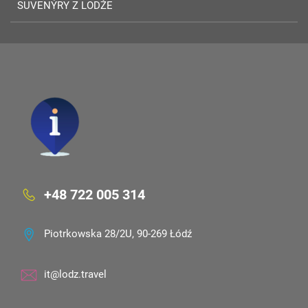
SUVENÝRY Z LODŽE
+48 722 005 314
Piotrkowska 28/2U, 90-269 Łódź
it@lodz.travel