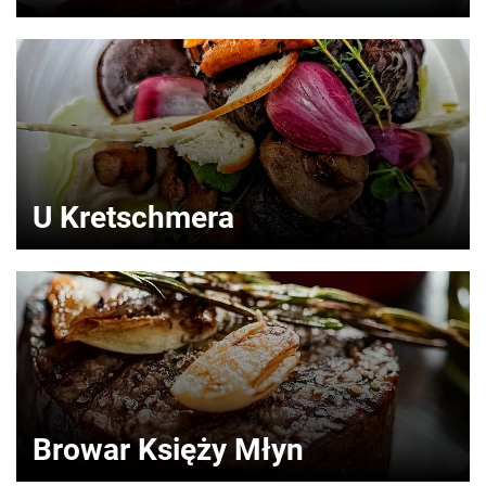
U Kretschmera
Browar Księży Młyn