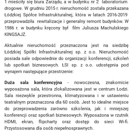
1 mieściły się biura Zarządu, a w budynku nr 2 laboratorium
drogowe. W grudniu 2015 r. nieruchomość została przekazana
Łódzkiej Spółce Infrastrukturalnej, która w latach 2016-2019
przeprowadziła rewitalizacje i generalny remont budynków. W
1986 r. w budynku kręcony był film Juliusza Machulskiego
KINGSAJZ.
Aktualnie nieruchomość przeznaczona jest na siedzibę
Łódzkiej Spółki Infrastrukturalnej sp. z o.o. Nieruchomość
posiada sale odpowiednie do organizacji konferencji, szkoleń
lub spotkań biznesowych. ŁSI sp. z o.o. udostępnia pod
wynajem następujące przestrzenie:
Duża sala konferencyjna
- nowoczesna, znakomicie
wyposażona sala, która zlokalizowana jest w centrum Łodzi.
Sala niezwykle przestronna, klimatyzowana i w ustawieniu
teatralnym przeznaczona dla 60 osób. Jest to idealne miejsce
do przeprowadzenia zarówno szkolenia, jak i mniejszej
konferencji oraz spotkań biznesowych. Wyposażona w rzutnik
HDMI, ekran, flipcharty oraz dostęp do sieci Wi-fi.
Przystosowana dla osób niepełnosprawnych.