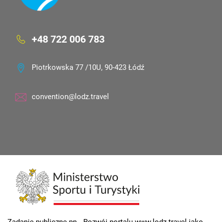
+48 722 006 783
Piotrkowska 77 /10U, 90-423 Łódź
convention@lodz.travel
Zadanie publiczne pn. „Rozwój portalu www.lodz.travel jako