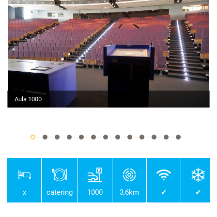
Aula 1000
x
catering
1000
3,6km
✔
✔