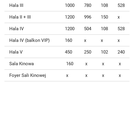
Hala III
1000
780
108
528
Hala II + III
1200
996
150
x
Hala IV
1200
504
108
528
Hala IV (balkon VIP)
160
x
x
x
Hala V
450
250
102
240
Sala Kinowa
160
x
x
x
Foyer Sali Kinowej
x
x
x
x