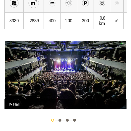
0,8
3330
2889
400
200
300
✔
km
IV Hall