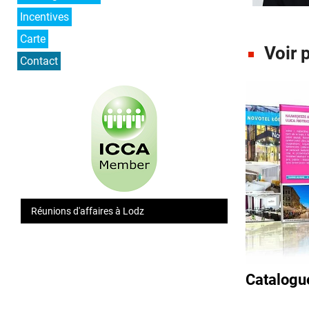
Incentives
Carte
Voir 
Contact
Réunions d'affaires à Lodz
Catalogu