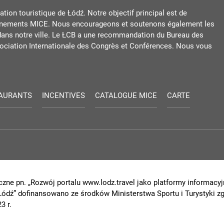
tion touristique de Łódź. Notre objectif principal est de
événements MICE. Nous encourageons et soutenons également les
dans notre ville. Le ŁCB a une recommandation du Bureau des
iation Internationale des Congrès et Conférences. Nous vous
AURANTS
INCENTIVES
CATALOGUE MICE
CARTE
czne pn. „Rozwój portalu www.lodz.travel jako platformy informacyjn
 Łódź” dofinansowano ze środków Ministerstwa Sportu i Turystyki
3 r.