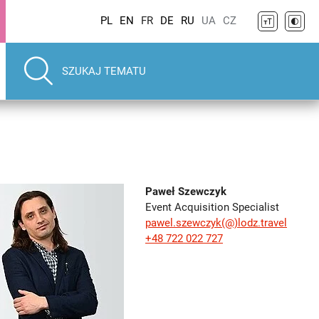
PL
EN
FR
DE
RU
UA
CZ
Paweł Szewczyk
Event Acquisition Specialist
pawel.szewczyk(@)lodz.travel
+48 722 022 727