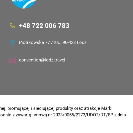
+48 722 006 783
Piotrkowska 77 /10U, 90-423 Łódź
convention@lodz.travel
ej, promującej i sieciującej produkty oraz atrakcje Marki
 zgodnie z zawartą umową nr 2023/0055/2273/UDOT/DT/BP z dnia