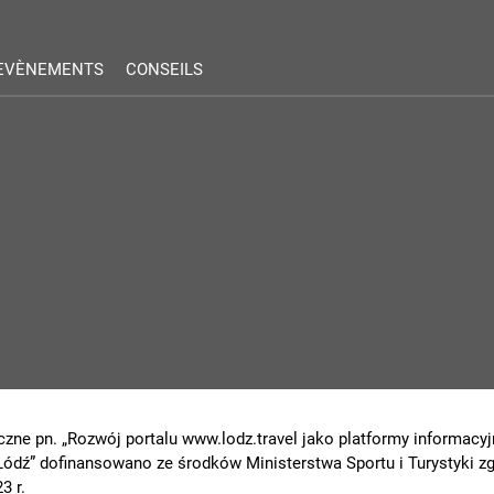
EVÈNEMENTS
CONSEILS
czne pn. „Rozwój portalu www.lodz.travel jako platformy informacyjn
 Łódź” dofinansowano ze środków Ministerstwa Sportu i Turystyki
3 r.