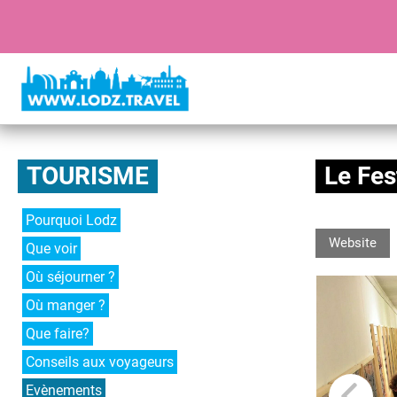
TOURISME
Le Fes
Pourquoi Lodz
Website
Que voir
Où séjourner ?
Où manger ?
Que faire?
Conseils aux voyageurs
Evènements