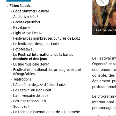
Fêtes à Lodz
Łódź Summer Festival
Audioriver Łódź
Great September
Ravekjavik
Festival de b
Light Move Festival
Festival des nombreuses cultures de Łódź
Le festival de design de Lodz
Fotofestiwal
Le Festival international de la bande
Le Festival i
dessinée et des jeux
Organisé depu
L'usine musicale Geyer
des rencontre
Festival international des arts agréables et
désagréables
console, des 
Teatropolis
également pr
L’Académie de jazz d’été de Łódź,
professionnel
Le Festival du Bon Goût
L'anniversaire de Lodz
Le programme 
Les inspirations Folk
international
Soundedit
personnage du
La triennale internationale de la tapisserie