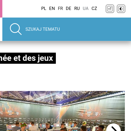
PL
EN
FR
DE
RU
UA
CZ
née et des jeux