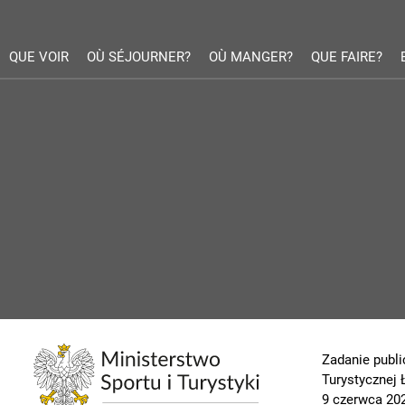
QUE VOIR
OÙ SÉJOURNER?
OÙ MANGER?
QUE FAIRE?
Zadanie publi
Turystycznej
9 czerwca 202