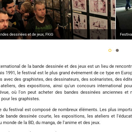
Festiva
andes dessinées et de jeux, FKiG
nternational de la bande dessinée et des jeux est un lieu de rencont
is 1991, le festival est le plus grand événement de ce type en Eur
s avec des graphistes, des dessinateurs, des scénaristes, des édit
ateliers, des expositions, ainsi qu'un concours international p
évue, où l'on peut acheter des bandes dessinées anciennes et no
 pour les graphistes.
du festival est composé de nombreux éléments. Les plus importants
 de bande dessinée courte, les expositions, les ateliers et l'éduc
 monde de la BD, du manga, de l'anime et des jeux.