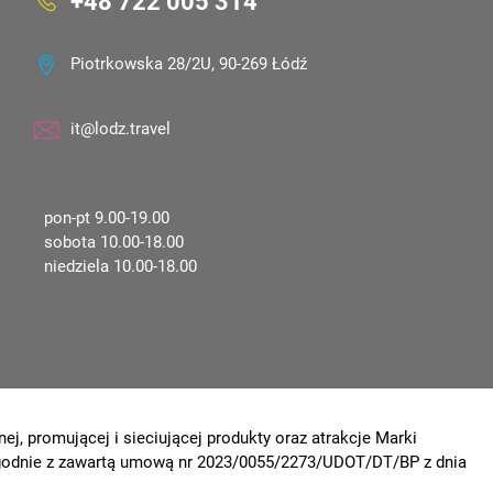
+48 722 005 314
Piotrkowska 28/2U, 90-269 Łódź
it@lodz.travel
pon-pt 9.00-19.00
sobota 10.00-18.00
niedziela 10.00-18.00
ej, promującej i sieciującej produkty oraz atrakcje Marki
 zgodnie z zawartą umową nr 2023/0055/2273/UDOT/DT/BP z dnia