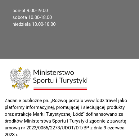
pon-pt 9.00-19.00
sobota 10.00-18.00
niedziela 10.00-18.00
Zadanie publiczne pn. „Rozwój portalu www.lodz.travel jako
platformy informacyjnej, promującej i sieciującej produkty
oraz atrakcje Marki Turystycznej Łódź” dofinansowano ze
środków Ministerstwa Sportu i Turystyki zgodnie z zawartą
umową nr 2023/0055/2273/UDOT/DT/BP z dnia 9 czerwca
2023 r.